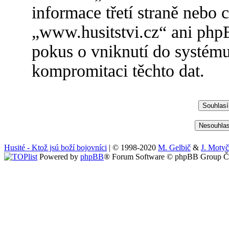
informace třetí straně nebo
„www.husitstvi.cz“ ani php
pokus o vniknutí do systému
kompromitaci těchto dat.
Husité - Ktož jsú boží bojovníci
| © 1998-2020
M. Gelbič
&
J. Moty
Powered by
phpBB
® Forum Software © phpBB Group Če