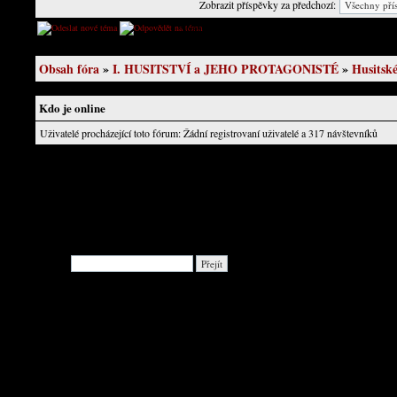
Zobrazit příspěvky za předchozí:
[ Příspěvek: 1 ]
Stránka
1
z
1
Obsah fóra
»
I. HUSITSTVÍ a JEHO PROTAGONISTÉ
»
Husitské
Kdo je online
Uživatelé procházející toto fórum: Žádní registrovaní uživatelé a 317 návštevníků
Hledat: