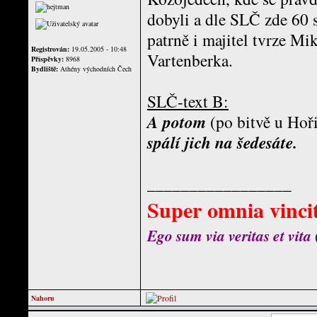
dobyli a dle SLČ zde 60 s
patrně i majitel tvrze Mi
Registrován:
19.05.2005 - 10:48
Vartenberka.
Příspěvky:
8968
Bydliště:
Athény východních Čech
SLČ-text B:
A potom
(po bitvě u Hoř
spálí jich na šedesáte.
_________________
Super omnia vincit
Ego sum via veritas et vita
Nahoru