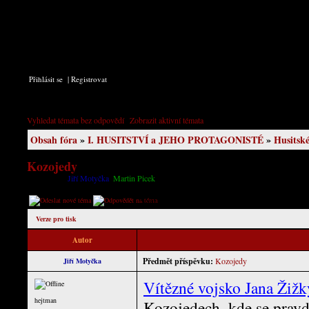
Přihlásit se
|
Registrovat
Vyhledat témata bez odpovědí
|
Zobrazit aktivní témata
Obsah fóra
»
I. HUSITSTVÍ a JEHO PROTAGONISTÉ
»
Husitské
Kozojedy
Moderátoři:
Jiří Motyčka
,
Martin Picek
[ Příspěvek: 1 ]
Stránka
1
z
1
Verze pro tisk
Autor
Předmět příspěvku:
Kozojedy
Jiří Motyčka
Vítězné vojsko Jana Žiž
hejtman
Kozojedech, kde se pravd