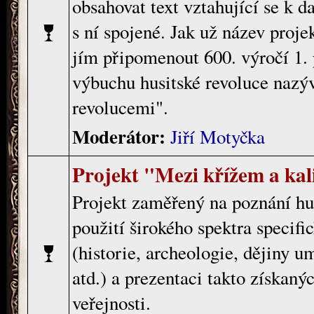
obsahovat text vztahující se k 
s ní spojené. Jak už název proj
jím připomenout 600. výročí 1. 
výbuchu husitské revoluce nazý
revolucemi".
Moderátor:
Jiří Motyčka
Projekt "Mezi křížem a ka
Projekt zaměřený na poznání hus
použití širokého spektra specifi
(historie, archeologie, dějiny um
atd.) a prezentaci takto získaný
veřejnosti.