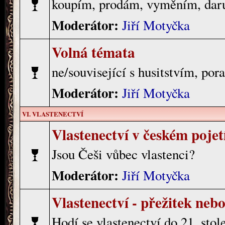
koupím, prodám, vyměním, daruj
Moderátor:
Jiří Motyčka
Volná témata
ne/související s husitstvím, pora
Moderátor:
Jiří Motyčka
VI. VLASTENECTVÍ
Vlastenectví v českém pojet
Jsou Češi vůbec vlastenci?
Moderátor:
Jiří Motyčka
Vlastenectví - přežitek neb
Hodí se vlastenectví do 21. stole