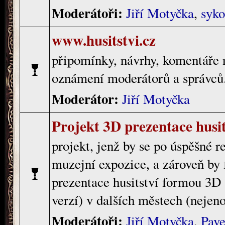
Moderátoři:
Jiří Motyčka
,
syko
www.husitstvi.cz
připomínky, návrhy, komentáře 
oznámení moderátorů a správců.
Moderátor:
Jiří Motyčka
Projekt 3D prezentace husit
projekt, jenž by se po úspěšné re
muzejní expozice, a zároveň by 
prezentace husitství formou 3D 
verzí) v dalších městech (nejen
Moderátoři:
Jiří Motyčka
,
Pave