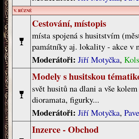
V. RŮZNÉ
Cestování, místopis
místa spojená s husitstvím (měst
památníky aj. lokality - akce v 
Moderátoři:
Jiří Motyčka
,
Kols
Modely s husitskou tématik
svět husitů na dlani a vše kole
dioramata, figurky...
Moderátoři:
Jiří Motyčka
,
Pave
Inzerce - Obchod