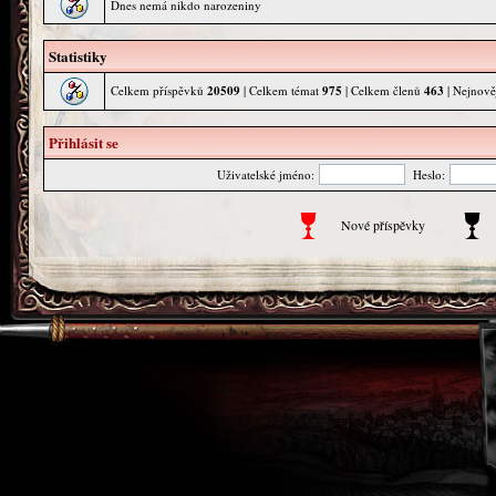
Dnes nemá nikdo narozeniny
Statistiky
Celkem příspěvků
20509
| Celkem témat
975
| Celkem členů
463
| Nejnově
Přihlásit se
Uživatelské jméno:
Heslo:
Nové příspěvky