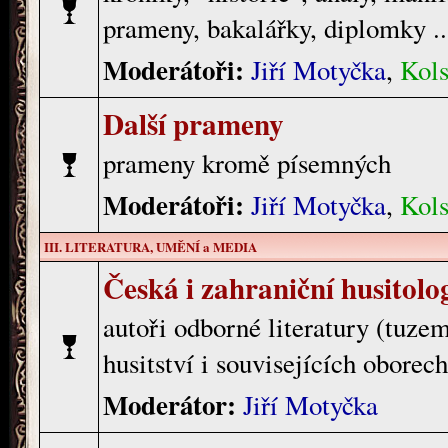
prameny, bakalářky, diplomky ..
Moderátoři:
Jiří Motyčka
,
Kols
Další prameny
prameny kromě písemných
Moderátoři:
Jiří Motyčka
,
Kols
III. LITERATURA, UMĚNÍ a MEDIA
Česká i zahraniční husitolo
autoři odborné literatury (tuzem
husitství i souvisejících oborech
Moderátor:
Jiří Motyčka