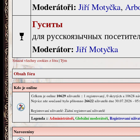
Moderátoři:
Jiří Motyčka
,
Arb
Гуситы
для русскоязычных посетителе
Moderátor:
Jiří Motyčka
Smazat všechny cookies z fóra
|
Tým
Obsah fóra
Kdo je online
Celkem je online
10629
uživatelů :: 1 registrovaný, 0 skrytých a 10628 náv
Nejvíce zde současně bylo přítomno
26622
uživatelů dne 30.07.2026 - 05
Registrovaní uživatelé: Žádní registrovaní uživatelé
Legenda ::
Administrátoři
,
Globální moderátoři
,
Registrovaní uživat
Narozeniny