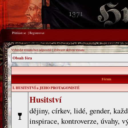
Přihlásit se
|
Registrovat
Vyhledat témata bez odpovědí
|
Zobrazit aktivní témata
Obsah fóra
Fórum
I. HUSITSTVÍ a JEHO PROTAGONISTÉ
Husitství
dějiny, církev, lidé, gender, ka
inspirace, kontroverze, úvahy, v