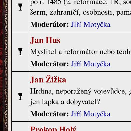
po r. 1485 (2. reformace, 1R, sou
šerm, zahraničí, osobnosti, pamá
Moderátor:
Jiří Motyčka
Jan Hus
Myslitel a reformátor nebo teol
Moderátor:
Jiří Motyčka
Jan Žižka
Hrdina, neporažený vojevůdce, g
jen lapka a dobyvatel?
Moderátor:
Jiří Motyčka
Prokop Holý