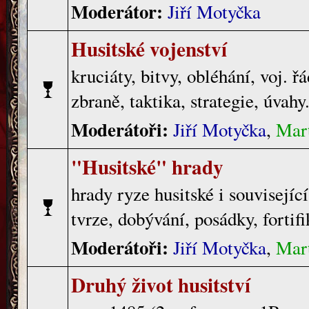
Moderátor:
Jiří Motyčka
Husitské vojenství
kruciáty, bitvy, obléhání, voj. ř
zbraně, taktika, strategie, úvahy.
Moderátoři:
Jiří Motyčka
,
Mart
"Husitské" hrady
hrady ryze husitské i související
tvrze, dobývání, posádky, fortif
Moderátoři:
Jiří Motyčka
,
Mart
Druhý život husitství