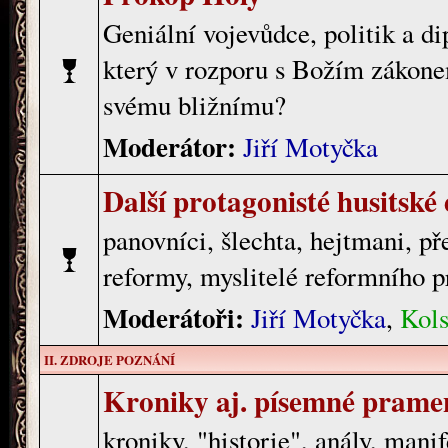
Geniální vojevůdce, politik a d
který v rozporu s Božím zákone
svému bližnímu?
Moderátor:
Jiří Motyčka
Další protagonisté husitské
panovníci, šlechta, hejtmani, př
reformy, myslitelé reformního 
Moderátoři:
Jiří Motyčka
,
Kols
II. ZDROJE POZNÁNÍ
Kroniky aj. písemné prame
kroniky, "historie", anály, mani