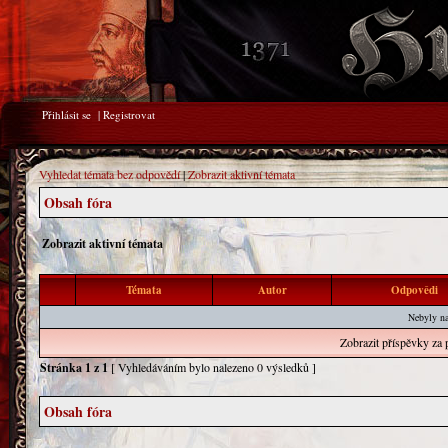
Přihlásit se
|
Registrovat
Vyhledat témata bez odpovědí
|
Zobrazit aktivní témata
Obsah fóra
Zobrazit aktivní témata
Témata
Autor
Odpovědi
Nebyly na
Zobrazit příspěvky za 
Stránka
1
z
1
[ Vyhledáváním bylo nalezeno 0 výsledků ]
Obsah fóra