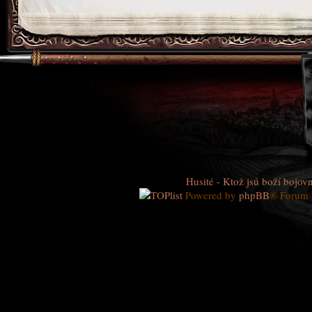
Husité - Ktož jsú boží bojovn
Powered by
phpBB
® Forum 