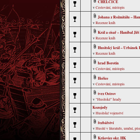
CHELČICE
v
Cestování, místopis
Johana z Rožmitálu – Hani
v
Recenze knih
Král a císař – Hanibal Jiří
v
Recenze knih
Husitský král – Urbánek 
v
Recenze knih
hrad Borotín
v
Cestování, místopis
Hořice
v
Cestování, místopis
tvrz Ostrov
v
"Husitské" hrady
Kozojedy
v
Husitské vojenství
řezbářství
v
Husité v literatuře, umění, pís
Krňovice okr. HK