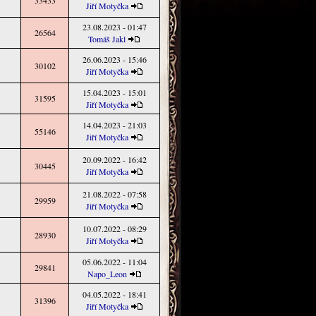
33433
Jiří Motyčka
23.08.2023 - 01:47
26564
Tomáš Jakl
26.06.2023 - 15:46
30102
Jiří Motyčka
15.04.2023 - 15:01
31595
Jiří Motyčka
14.04.2023 - 21:03
55146
Jiří Motyčka
20.09.2022 - 16:42
30445
Jiří Motyčka
21.08.2022 - 07:58
29959
Jiří Motyčka
10.07.2022 - 08:29
28930
Jiří Motyčka
05.06.2022 - 11:04
29841
Napo_Leon
04.05.2022 - 18:41
31396
Jiří Motyčka