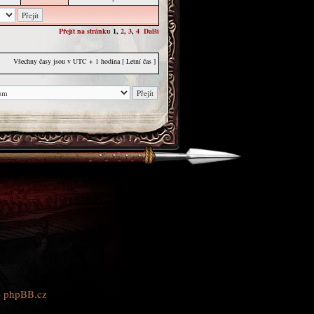
Přejít na stránku
1
,
2
,
3
,
4
Další
Všechny časy jsou v UTC + 1 hodina [ Letní čas ]
–
phpBB.cz