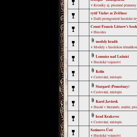
v
Kroniky aj. písemné prameny
rytíř Václav ze Zvěřince
v
Další protagonisté husitské ér
Count Francis Lützow's book
v
Hussites
modely hradů
v
Modely s husitskou tématiko
Lomnice nad Lužnicí
v
Husitské vojenství
Kolín
v
Cestování, místopis
Stargard (Pomořany)
v
Cestování, místopis
Karel Javůrek
v
Husité v literatuře, umění, pís
hrad Krakovec
v
Cestování, místopis
Sezimovo Ústí
v
Husitské vojenství