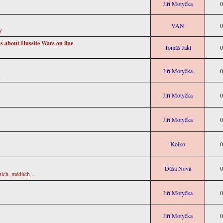
Jiří Motyčka
0
VAN
0
y
s about Hussite Wars on line
Tomáš Jakl
0
Jiří Motyčka
0
u
Jiří Motyčka
0
Jiří Motyčka
0
Koiko
0
Dáša Nová
0
ních, médiích ...
Jiří Motyčka
0
Jiří Motyčka
0