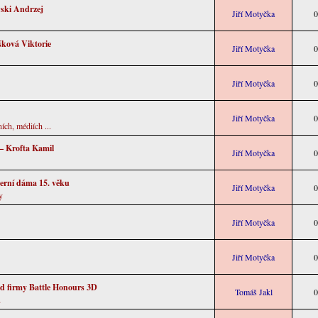
wski Andrzej
Jiří Motyčka
0
ková Viktorie
Jiří Motyčka
0
Jiří Motyčka
0
Jiří Motyčka
0
ních, médiích ...
 – Krofta Kamil
Jiří Motyčka
0
erní dáma 15. věku
Jiří Motyčka
0
y
Jiří Motyčka
0
Jiří Motyčka
0
d firmy Battle Honours 3D
Tomáš Jakl
0
u