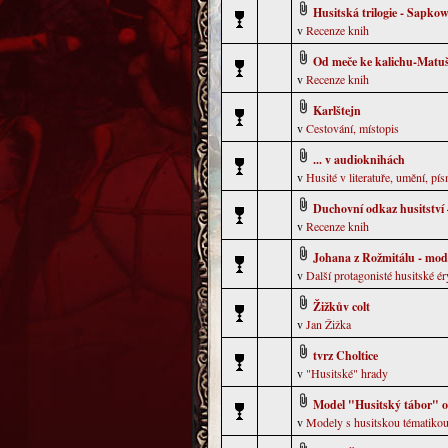
Husitská trilogie - Sapko
v
Recenze knih
Od meče ke kalichu-Matuš
v
Recenze knih
Karlštejn
v
Cestování, místopis
... v audioknihách
v
Husité v literatuře, umění, pís
Duchovní odkaz husitství
v
Recenze knih
Johana z Rožmitálu - mod
v
Další protagonisté husitské ér
Žižkův colt
v
Jan Žižka
tvrz Choltice
v
"Husitské" hrady
Model "Husitský tábor" o
v
Modely s husitskou tématiko