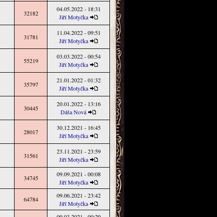
04.05.2022 - 18:31
32182
Jiří Motyčka
11.04.2022 - 09:51
31781
Jiří Motyčka
03.03.2022 - 00:54
55219
Jiří Motyčka
21.01.2022 - 01:32
35797
Jiří Motyčka
20.01.2022 - 13:16
30445
Dáša Nová
30.12.2021 - 16:45
28017
Jiří Motyčka
23.11.2021 - 23:59
31561
Jiří Motyčka
09.09.2021 - 00:08
34745
Jiří Motyčka
09.06.2021 - 23:42
64784
Jiří Motyčka
09.03.2021 - 00:29