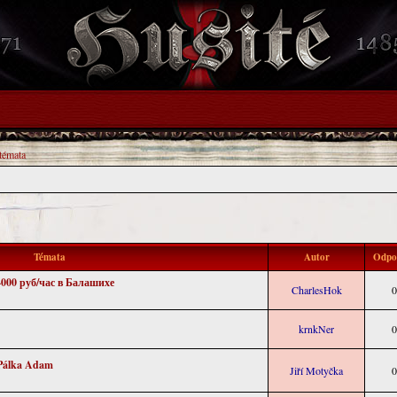
 témata
Témata
Autor
Odpo
000 руб/час в Балашихе
CharlesHok
0
krnkNer
0
 Pálka Adam
Jiří Motyčka
0