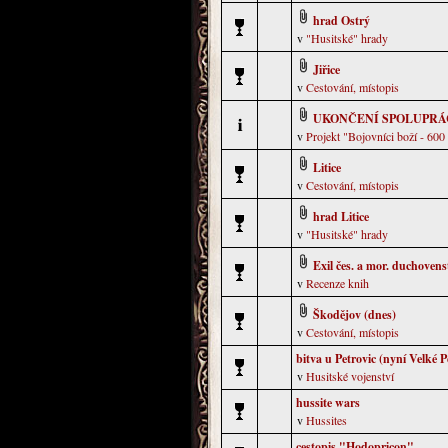
hrad Ostrý
v
"Husitské" hrady
Jiřice
v
Cestování, místopis
UKONČENÍ SPOLUPRÁ
v
Projekt "Bojovníci boží - 600 
Litice
v
Cestování, místopis
hrad Litice
v
"Husitské" hrady
Exil čes. a mor. duchovens
v
Recenze knih
Škodějov (dnes)
v
Cestování, místopis
bitva u Petrovic (nyní Velké P
v
Husitské vojenství
hussite wars
v
Hussites
cestopis "Hodopricon"