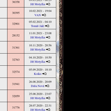
36358
Jiří Motyčka
10.02.2021 - 19:04
30395
VAN
05.02.2021 - 04:10
32901
Tomáš Jakl
11.01.2021 - 23:08
28152
Jiří Motyčka
10.11.2020 - 20:56
31361
Jiří Motyčka
04.10.2020 - 10:50
32763
Jiří Motyčka
05.09.2020 - 18:10
32574
Koiko
26.08.2020 - 20:09
31941
Dáša Nová
25.08.2020 - 23:07
32059
Jiří Motyčka
28.07.2020 - 22:31
31776
Jiří Motyčka