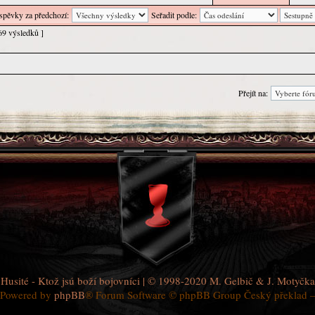
íspěvky za předchozí:
Seřadit podle:
69 výsledků ]
Přejít na:
Husité - Ktož jsú boží bojovníci
| © 1998-2020
M. Gelbič
&
J. Motyčka
Powered by
phpBB
® Forum Software © phpBB Group Český překlad 