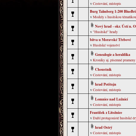
v
Cestování, místopis
Burg Talmberg 1:200 BlueBri
v
Modely s husitskou tématiko
Nový hrad - okr. Ústí n. Or
v
"Husitské" hrady
bitva u Moravské Třebové
v
Husitské vojenství
Genealogie a heraldika
v
Kroniky aj. písemné prameny
Choustník
v
Cestování, místopis
hrad Potštejn
v
Cestování, místopis
Lomnice nad Lužnicí
v
Cestování, místopis
František z Litožnice
v
Další protagonisté husitské ér
hrad Ostrý
v
Cestování, místopis