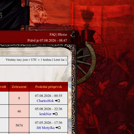
FAQ
|
Hledat
Právě je 07.08.2026 - 08:47
Všechny časy jsou v UTC + 1 hodina [ Letní čas ]
vědi
Zobrazení
Poslední příspěvek
07.08.2026 - 00:35
8
CharlesHok
05.08.2026 - 22:36
46
krnkNer
07.05.2026 - 17:36
5674
Jiří Motyčka