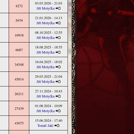
03.03.2026 - 21:03
4272
Jiří Motyčka
21.01.2026 - 14:13
5979
Jiří Motyčka
08.10.2025 - 12:55
10918
Jiří Motyčka
18.08.2025 - 18:55
6687
Jiří Motyčka
16.04.2025 - 18:02
34548
Jiří Motyčka
29.03.2025 - 21:04
45814
Jiří Motyčka
27.11.2024 - 10:43
26211
Jiří Motyčka
01.08.2024 - 10:09
27439
Jiří Motyčka
15.06.2024 - 17:40
43075
Tomáš Jakl