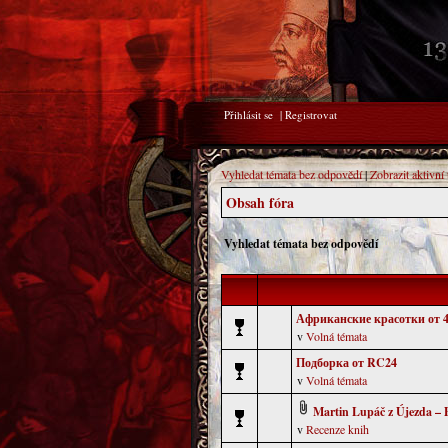
Přihlásit se
|
Registrovat
Vyhledat témata bez odpovědí
|
Zobrazit aktivní
Obsah fóra
Vyhledat témata bez odpovědí
Африканские красотки от 4
v
Volná témata
Подборка от RC24
v
Volná témata
Martin Lupáč z Újezda –
v
Recenze knih