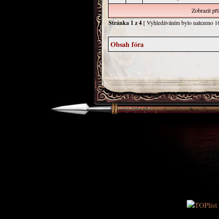
Zobrazit př
Stránka
1
z
4
[ Vyhledáváním bylo nalezeno 1
Obsah fóra