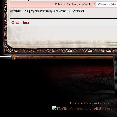
Zobrazit příspěvky za předchozí:
Stránka
1
z
4
[ Vyhledáváním bylo nalezeno 171 výsledků ]
Obsah fóra
Husité - Ktož jsú boží bojovn
Powered by
phpBB
® Forum 