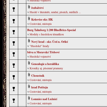
v
Husitské vojenství
řezbářství
v
Husité v literatuře, umění, písních, médiích ...
Krňovice okr. HK
v
Cestování, místopis
Burg Talmberg 1:200 BlueBrixx-Special
v
Modely s husitskou tématikou
Nový hrad - okr. Ústí n. Orlicí
v
"Husitské" hrady
bitva u Moravské Třebové
v
Husitské vojenství
Genealogie a heraldika
v
Kroniky aj. písemné prameny
Choustník
v
Cestování, místopis
hrad Potštejn
v
Cestování, místopis
Lomnice nad Lužnicí
v
Cestování, místopis