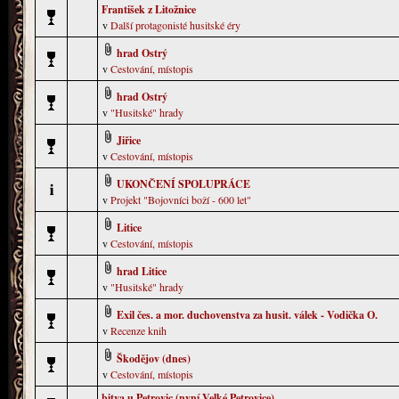
František z Litožnice
v
Další protagonisté husitské éry
hrad Ostrý
v
Cestování, místopis
hrad Ostrý
v
"Husitské" hrady
Jiřice
v
Cestování, místopis
UKONČENÍ SPOLUPRÁCE
v
Projekt "Bojovníci boží - 600 let"
Litice
v
Cestování, místopis
hrad Litice
v
"Husitské" hrady
Exil čes. a mor. duchovenstva za husit. válek - Vodička O.
v
Recenze knih
Škodějov (dnes)
v
Cestování, místopis
bitva u Petrovic (nyní Velké Petrovice)