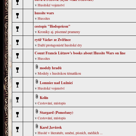
v
Husitské vojenství
hussite wars
v
Hussites
cestopis "Hodopricon"
v
Kroniky aj. písemné prameny
rytíř Václav ze Zvěřince
v
Další protagonisté husitské éry
Count Francis Lützow's books about Hussite Wars on line
v
Hussites
modely hradů
v
Modely s husitskou tématikou
Lomnice nad Lužnicí
v
Husitské vojenství
Kolín
v
Cestování, místopis
Stargard (Pomořany)
v
Cestování, místopis
Karel Javůrek
v
Husité v literatuře, umění, písních, médiích ...