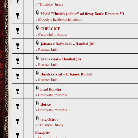
v
"Husitské" hrady
Model "Husitský tábor" od firmy Battle Honours 3D
v
Modely s husitskou tématikou
CHELČICE
v
Cestování, místopis
Johana z Rožmitálu – Hanibal Jiří
v
Recenze knih
Král a císař – Hanibal Jiří
v
Recenze knih
Husitský král – Urbánek Rudolf
v
Recenze knih
hrad Borotín
v
Cestování, místopis
Hořice
v
Cestování, místopis
tvrz Ostrov
v
"Husitské" hrady
Kozojedy