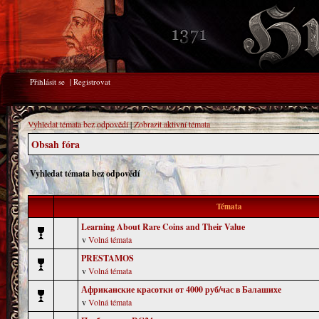
Přihlásit se
|
Registrovat
Vyhledat témata bez odpovědí
|
Zobrazit aktivní témata
Obsah fóra
Vyhledat témata bez odpovědí
Témata
Learning About Rare Coins and Their Value
v
Volná témata
PRESTAMOS
v
Volná témata
Африканские красотки от 4000 руб/час в Балашихе
v
Volná témata