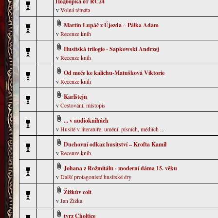
Подборка от RC24
v
Volná témata
Martin Lupáč z Újezda – Pálka Adam
v
Recenze knih
Husitská trilogie - Sapkowski Andrzej
v
Recenze knih
Od meče ke kalichu-Matušková Viktorie
v
Recenze knih
Karlštejn
v
Cestování, místopis
... v audioknihách
v
Husité v literatuře, umění, písních, médiích ...
Duchovní odkaz husitství – Krofta Kamil
v
Recenze knih
Johana z Rožmitálu - moderní dáma 15. věku
v
Další protagonisté husitské éry
Žižkův colt
v
Jan Žižka
tvrz Choltice