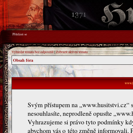
Přihlásit se
Vyhledat témata bez odpovědí
|
Zobrazit aktivní témata
Obsah fóra
www.h
Svým přístupem na „www.husitstvi.cz“ s
nesouhlasíte, neprodleně opusťte „www.hu
Vyhrazujeme si právo tyto podmínky kdy
abychom vás o této změně informovali. 