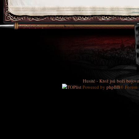
Husité - Ktož jsú boží bojovn
Powered by
phpBB
® Forum 