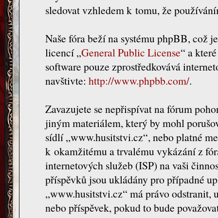
sledovat vzhledem k tomu, že používáním
Naše fóra beží na systému phpBB, což je 
licencí „
General Public License
“ a kter
software pouze zprostředkovává internet
navštivte:
http://www.phpbb.com/
.
Zavazujete se nepřispívat na fórum poh
jiným materiálem, který by mohl porušov
sídlí „www.husitstvi.cz“, nebo platné me
k okamžitému a trvalému vykázání z fór
internetových služeb (ISP) na vaši činno
příspěvků jsou ukládány pro případné upl
„www.husitstvi.cz“ má právo odstranit, 
nebo příspěvek, pokud to bude považovat 