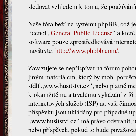
sledovat vzhledem k tomu, že používáním
Naše fóra beží na systému phpBB, což je 
licencí „
General Public License
“ a kter
software pouze zprostředkovává internet
navštivte:
http://www.phpbb.com/
.
Zavazujete se nepřispívat na fórum poh
jiným materiálem, který by mohl porušov
sídlí „www.husitstvi.cz“, nebo platné me
k okamžitému a trvalému vykázání z fór
internetových služeb (ISP) na vaši činno
příspěvků jsou ukládány pro případné upl
„www.husitstvi.cz“ má právo odstranit, 
nebo příspěvek, pokud to bude považovat 