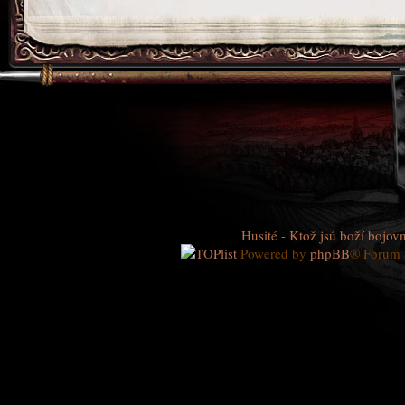
Husité - Ktož jsú boží bojovn
Powered by
phpBB
® Forum 