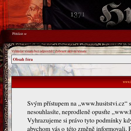
Přihlásit se
Vyhledat témata bez odpovědí
|
Zobrazit aktivní témata
Obsah fóra
www.h
Svým přístupem na „www.husitstvi.cz“ s
nesouhlasíte, neprodleně opusťte „www.hu
Vyhrazujeme si právo tyto podmínky kdy
abychom vás o této změně informovali. 