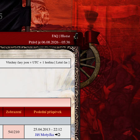
FAQ
|
Hledat
Právě je 06.08.2026 - 05:36
Všechny časy jsou v UTC + 1 hodina [ Letní čas ]
i
Zobrazení
Poslední příspěvek
25.04.2013 - 22:12
541210
Jiří Motyčka