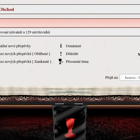
 Obchod
trovaní uživatelé a 129 návštevníků
ádné nové příspěvky
Oznámení
ez nových příspěvků [ Oblíbené ]
Důležité
N
ez nových příspěvků [ Zamknuté ]
Přesunuté téma
Přejít na: