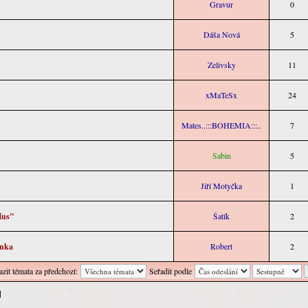
Gravur
0
Dáša Nová
5
Zelivsky
11
xMaTeSx
24
Mates..:::BOHEMIA:::..
7
Sabin
5
Jiří Motyčka
1
Hus"
Šatík
2
ánka
Robert
2
zit témata za předchozí:
Seřadit podle
 ]