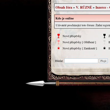
Obsah fóra
»
V. RŮZNÉ
»
Inzerce -
Kdo je online
Uživatelé procházející toto fórum: Žádní regis
Nové příspěvky
Ž
Nové příspěvky [ Oblíbené ]
B
Nové příspěvky [ Zamknuté ]
B
Hledat: