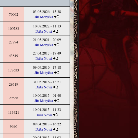
03.03.2026 - 15:38
70062
Jiří Motyčka
10.08.2022 - 11:13
100783
Dáša Nová
21.05.2021 - 20:09
27794
Jiří Motyčka
27.04.2017 - 17:49
43819
Dáša Nová
09.09.2016 - 17:18
173633
Jiří Motyčka
31.05.2016 - 13:21
29519
Dáša Nová
10.06.2015 - 01:40
29636
Jiří Motyčka
10.01.2015 - 11:33
113421
Dáša Nová
09.04.2013 - 16:22
9640
Dáša Nová
20.03.2013 - 11:03