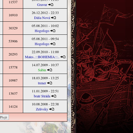
11537
Gravur
26.12.2012 - 22:33
16910
Dáša Nová
05.08.2011 - 10:02
30329
Hogofogo
05.08.2011 - 09:54
53906
Hogofogo
22.09.2010 - 11:00
20293
Mates..:::BOHEMIA:::..
14.07.2009 - 10:37
15778
Sabin
18.03.2009 - 13:25
10987
trener
11.01.2009 - 22:51
13637
bratr Stráda
10.08.2008 - 22:38
14124
Zelivsky