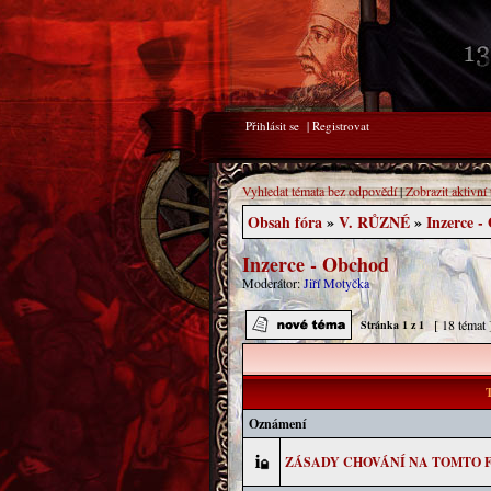
Přihlásit se
|
Registrovat
Vyhledat témata bez odpovědí
|
Zobrazit aktivní
Obsah fóra
»
V. RŮZNÉ
»
Inzerce -
Inzerce - Obchod
Moderátor:
Jiří Motyčka
[ 18 témat
Stránka
1
z
1
T
Oznámení
ZÁSADY CHOVÁNÍ NA TOMTO 