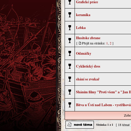
Grafické práce
keramika
Lebka
Husitske zbrane
[
Přejít na stránku:
1
,
2
]
Odznáčky
Cyklistický dres
shání se zvukař
Sháním filmy "Proti všem" a "Jan 
Bitva u Ústí nad Labem - vystřihov
Zobra
[ 18 témat
Stránka
1
z
1