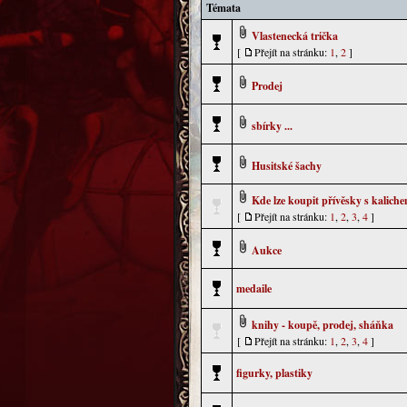
Témata
Vlastenecká trička
[
Přejít na stránku:
1
,
2
]
Prodej
sbírky ...
Husitské šachy
Kde lze koupit přívěsky s kalich
[
Přejít na stránku:
1
,
2
,
3
,
4
]
Aukce
medaile
knihy - koupě, prodej, sháňka
[
Přejít na stránku:
1
,
2
,
3
,
4
]
figurky, plastiky