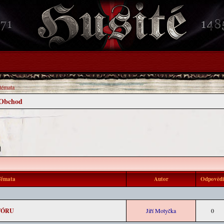
 témata
 Obchod
 ]
émata
Autor
Odpověd
FÓRU
Jiří Motyčka
0