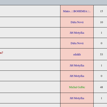
Mates..:::BOHEMIA:::..
15
Dáša Nová
10
Jiří Motyčka
1
Dáša Nová
0
em?
edzikh
53
Jiří Motyčka
1
Jiří Motyčka
0
Michal Gelbic
48
Jiří Motyčka
1