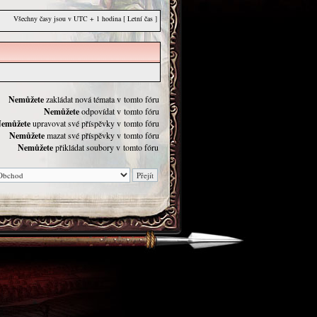
Všechny časy jsou v UTC + 1 hodina [ Letní čas ]
Nemůžete
zakládat nová témata v tomto fóru
Nemůžete
odpovídat v tomto fóru
emůžete
upravovat své příspěvky v tomto fóru
Nemůžete
mazat své příspěvky v tomto fóru
Nemůžete
přikládat soubory v tomto fóru