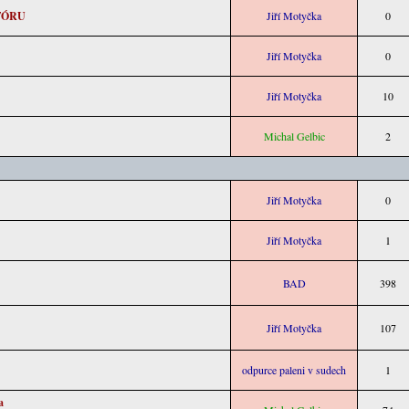
FÓRU
Jiří Motyčka
0
Jiří Motyčka
0
Jiří Motyčka
10
Michal Gelbic
2
Jiří Motyčka
0
Jiří Motyčka
1
BAD
398
Jiří Motyčka
107
odpurce paleni v sudech
1
a