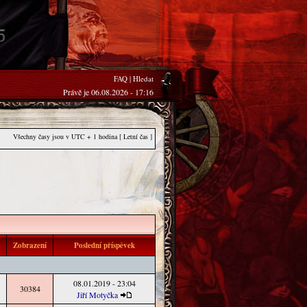
FAQ
|
Hledat
Právě je 06.08.2026 - 17:16
Všechny časy jsou v UTC + 1 hodina [ Letní čas ]
i
Zobrazení
Poslední příspěvek
08.01.2019 - 23:04
30384
Jiří Motyčka