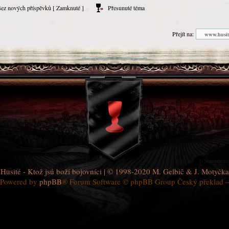
ez nových příspěvků [ Zamknuté ]
Přesunuté téma
Přejít na:
Husité - Ktož jsú boží bojovníci
| © 1998-2020
M. Gelbič
&
J. Motyčka
Powered by
phpBB
® Forum Software © phpBB Group Český překlad 