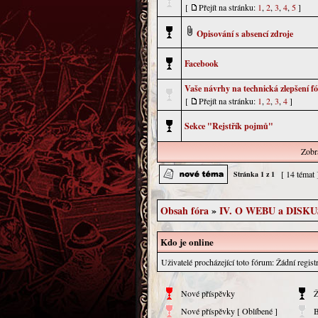
[
Přejít na stránku:
1
,
2
,
3
,
4
,
5
]
Opisování s absencí zdroje
Facebook
Vaše návrhy na technická zlepšení f
[
Přejít na stránku:
1
,
2
,
3
,
4
]
Sekce "Rejstřík pojmů"
Zobra
[ 14 témat
Stránka
1
z
1
Obsah fóra
»
IV. O WEBU a DISK
Kdo je online
Uživatelé procházející toto fórum: Žádní regist
Nové příspěvky
Ž
Nové příspěvky [ Oblíbené ]
B