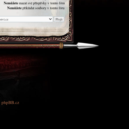
Nemůžete
mazat své příspěvky v tomto fóru
Nemůžete
přikládat soubory v tomto fóru
–
phpBB.cz