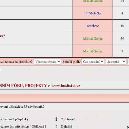
Michal Gelbic
74
Jiří Motyčka
4
Tenebrae
10
óra?
Michal Gelbic
59
Michal Gelbic
3
zit témata za předchozí:
Seřadit podle
 ]
USNÍM FÓRU, PROJEKTY
»
www.husitstvi.cz
rovaní uživatelé a 33 návštevníků
ádné nové příspěvky
Oznámení
ez nových příspěvků [ Oblíbené ]
Důležité
N