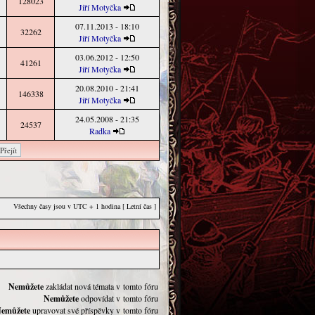
128023
Jiří Motyčka
07.11.2013 - 18:10
32262
Jiří Motyčka
03.06.2012 - 12:50
41261
Jiří Motyčka
20.08.2010 - 21:41
146338
Jiří Motyčka
24.05.2008 - 21:35
24537
Radka
Všechny časy jsou v UTC + 1 hodina [ Letní čas ]
Nemůžete
zakládat nová témata v tomto fóru
Nemůžete
odpovídat v tomto fóru
emůžete
upravovat své příspěvky v tomto fóru