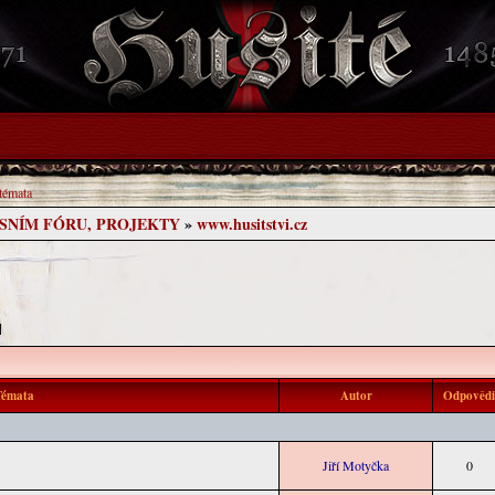
 témata
USNÍM FÓRU, PROJEKTY
»
www.husitstvi.cz
 ]
émata
Autor
Odpověd
Jiří Motyčka
0