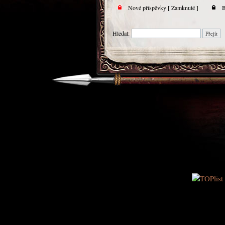
Nové příspěvky [ Zamknuté ]
B
Hledat: