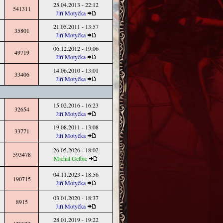
25.04.2013 - 22:12
541311
Jiří Motyčka
21.05.2011 - 13:57
35801
Jiří Motyčka
06.12.2012 - 19:06
49719
Jiří Motyčka
14.06.2010 - 13:01
33406
Jiří Motyčka
15.02.2016 - 16:23
32654
Jiří Motyčka
19.08.2011 - 13:08
33771
Jiří Motyčka
26.05.2026 - 18:02
593478
Michal Gelbic
04.11.2023 - 18:56
190715
Jiří Motyčka
03.01.2020 - 18:37
8915
Jiří Motyčka
28.01.2019 - 19:22