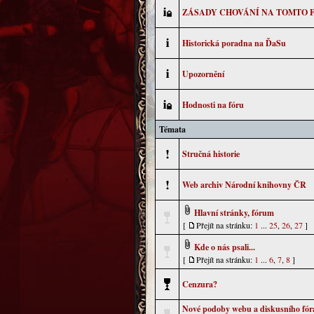
ZÁSADY CHOVÁNÍ NA TOMTO 
Historická poradna na ĎaSu
Upozornění
Hodnosti na fóru
Témata
Stručná historie
Web archiv Národní knihovny ČR
Hlavní stránky, fórum
[
Přejít na stránku:
1
...
25
,
26
,
27
]
Kde o nás psali...
[
Přejít na stránku:
1
...
6
,
7
,
8
]
Cenzura?
Nové podoby webu a diskusního fór