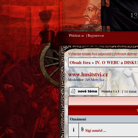
Přihlásit se
|
Registrovat
Vyhledat témata bez odpovědí
|
Zobrazit aktivní
Obsah fóra
»
IV. O WEBU a DISK
www.husitstvi.cz
Moderátor:
Jiří Motyčka
[ 14 témat
Stránka
1
z
1
T
Oznámení
Sigi zemřel ...