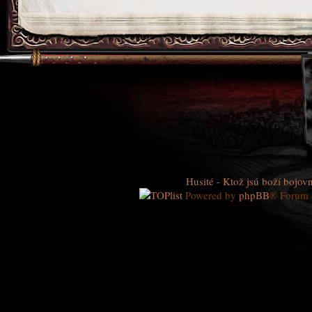
Husité - Ktož jsú boží bojovn
Powered by
phpBB
® Forum 