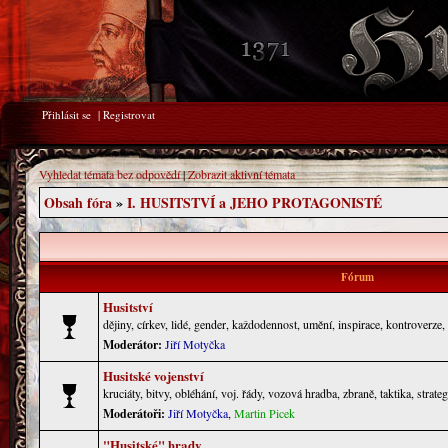
Přihlásit se
|
Registrovat
Vyhledat témata bez odpovědí
|
Zobrazit aktivní témata
Obsah fóra
»
I. HUSITSTVÍ a JEHO PROTAGONISTÉ
Fórum
Husitství
dějiny, církev, lidé, gender, každodennost, umění, inspirace, kontroverze
Moderátor:
Jiří Motyčka
Husitské vojenství
kruciáty, bitvy, obléhání, voj. řády, vozová hradba, zbraně, taktika, strateg
Moderátoři:
Jiří Motyčka
,
Martin Picek
"Husitské" hrady