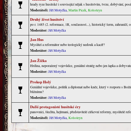
hrady ryze husitské i související nějak s husitstvím, tvrze, dobývání, pos
Moderátoři:
Jiří Motyčka
,
Martin Picek
,
Kolssteyn
Druhý život husitství
po r. 1485 (2. reformace, 1R, současnost...), historický šerm, zahraničí, o
Moderátor:
Jiří Motyčka
Jan Hus
Myslitel a reformátor nebo teologický nedouk a kacíř?
Moderátor:
Jiří Motyčka
Jan Žižka
Hrdina, neporažený vojevůdce, geniální stratég nebo jen lapka a dobyvate
Moderátor:
Jiří Motyčka
Prokop Holý
Geniální vojevůdce, politik a diplomat nebo kněz, který v rozporu s Bo
bližnímu?
Moderátor:
Jiří Motyčka
Další protagonisté husitské éry
panovníci, šlechta, hejtmani, představitelé církevní reformy, myslitelé r
Moderátoři:
Jiří Motyčka
,
Kolssteyn