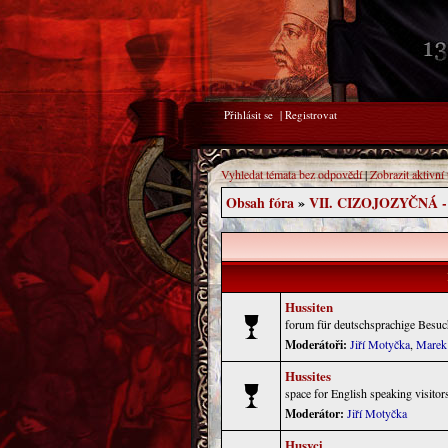
Přihlásit se
|
Registrovat
Vyhledat témata bez odpovědí
|
Zobrazit aktivní
Obsah fóra
»
VII. CIZOJOZYČNÁ 
Hussiten
forum für deutschsprachige Besuch
Moderátoři:
Jiří Motyčka
,
Marek
Hussites
space for English speaking visitors
Moderátor:
Jiří Motyčka
Husyci