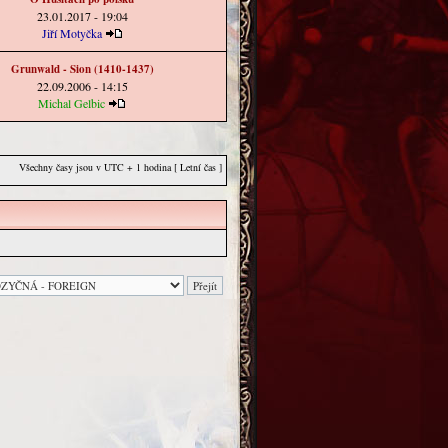
23.01.2017 - 19:04
Jiří Motyčka
Grunwald - Sion (1410-1437)
22.09.2006 - 14:15
Michal Gelbic
Všechny časy jsou v UTC + 1 hodina [ Letní čas ]