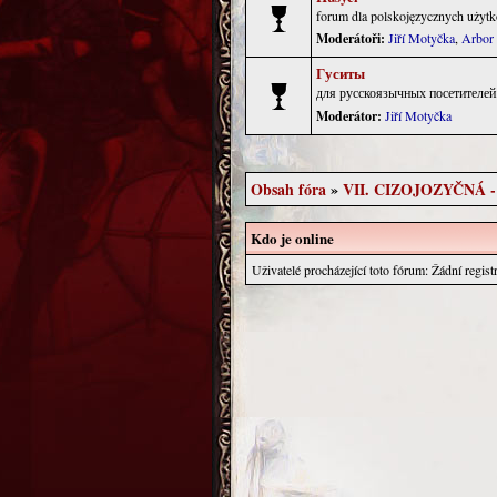
forum dla polskojęzycznych użyt
Moderátoři:
Jiří Motyčka
,
Arbor
Гуситы
для русскоязычных посетителей.
Moderátor:
Jiří Motyčka
Obsah fóra
»
VII. CIZOJOZYČNÁ 
Kdo je online
Uživatelé procházející toto fórum: Žádní regist