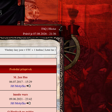
FAQ
|
Hledat
Právě je 07.08.2026 - 21:36
Všechny časy jsou v UTC + 1 hodina [ Letní čas ]
Poslední příspěvek
M. Jan Hus
06.07.2017 - 15:29
Jiří Motyčka
hussite wars
09.06.2021 - 23:42
Jiří Motyčka
O Husitach po polsku