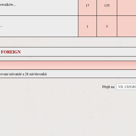
kowników...
17
135
..
1
3
- FOREIGN
rovaní uživatelé a 28 návštevníků
Přejít na: