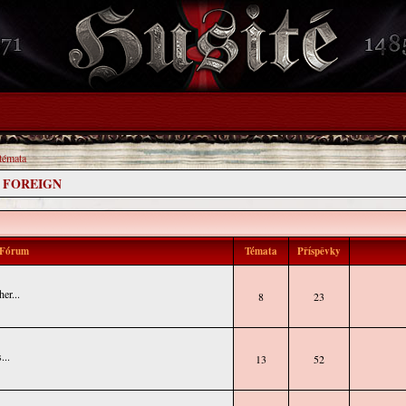
 témata
- FOREIGN
Fórum
Témata
Příspěvky
er...
8
23
...
13
52