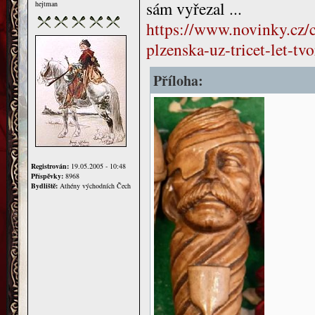
sám vyřezal ...
hejtman
https://www.novinky.cz/c
plzenska-uz-tricet-let-t
Příloha:
Registrován:
19.05.2005 - 10:48
Příspěvky:
8968
Bydliště:
Athény východních Čech