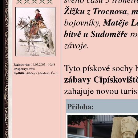
Žižku z Trocnova
m
,
Matěje 
bojovníky,
bitvě u Sudoměře
ro
závoje.
Tyto pískové sochy 
Registrován:
19.05.2005 - 10:48
Příspěvky:
8968
Bydliště:
Athény východních Čech
zábavy Cipískovišt
zahajuje novou turis
Příloha: