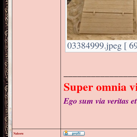
03384999.jpeg [ 69
________________
Super omnia vi
Ego sum via veritas et
Nahoru