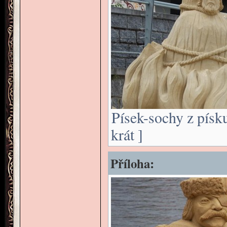
Písek-sochy z písk
krát ]
Příloha: