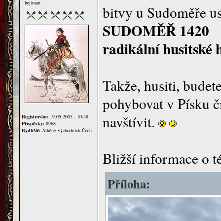
hejtman
bitvy u Sudoměře u
SUDOMĚŘ 1420
radikální husitské 
Takže, husiti, budet
pohybovat v Písku či
navštívit.
Registrován:
19.05.2005 - 10:48
Příspěvky:
8968
Bydliště:
Athény východních Čech
Bližší informace o t
Příloha: