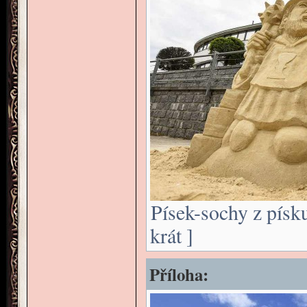
Písek-sochy z písk
krát ]
Příloha: