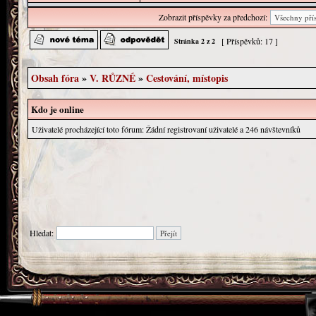
Zobrazit příspěvky za předchozí:
[ Příspěvků: 17 ]
Stránka
2
z
2
Obsah fóra
»
V. RŮZNÉ
»
Cestování, místopis
Kdo je online
Uživatelé procházející toto fórum: Žádní registrovaní uživatelé a 246 návštevníků
Hledat: