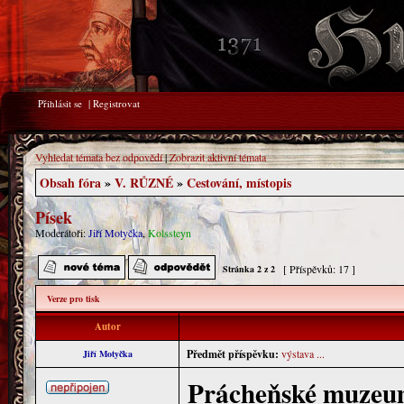
Přihlásit se
|
Registrovat
Vyhledat témata bez odpovědí
|
Zobrazit aktivní témata
Obsah fóra
»
V. RŮZNÉ
»
Cestování, místopis
Písek
Moderátoři:
Jiří Motyčka
,
Kolssteyn
[ Příspěvků: 17 ]
Stránka
2
z
2
Verze pro tisk
Autor
Předmět příspěvku:
výstava ...
Jiří Motyčka
Prácheňské muzeu