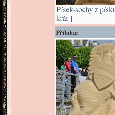
Písek-sochy z písk
krát ]
Příloha: