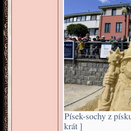
Písek-sochy z písk
krát ]