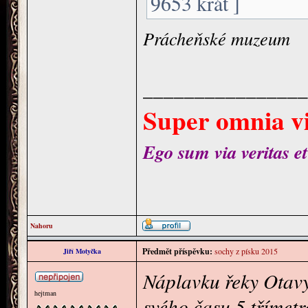
9653 krát ]
Prácheňské muzeum
________________
Super omnia vi
Ego sum via veritas et
Nahoru
Předmět příspěvku:
sochy z písku 2015
Jiří Motyčka
Náplavku řeky Otav
hejtman
svého času 5 třímet