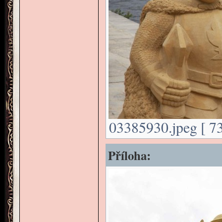
03385930.jpeg [ 73
Příloha: