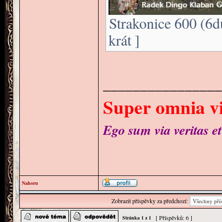
Strakonice 600 (6d
krát ]
________________
Super omnia vi
Ego sum via veritas et
Nahoru
Zobrazit příspěvky za předchozí:
[ Příspěvků: 6 ]
Stránka
1
z
1