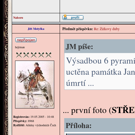
Nahoru
Předmět příspěvku:
Re: Žižkovy duby
Jiří Motyčka
JM píše:
hejtman
Výsadbou 6 pyramid
uctěna památka Jana
úmrtí ...
STŘE
... první foto (
Registrován:
19.05.2005 - 10:48
Příspěvky:
8968
Příloha:
Bydliště:
Athény východních Čech