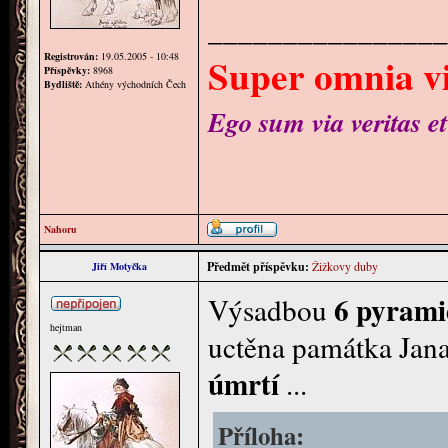
________________
Super omnia vi
Registrován:
19.05.2005 - 10:48
Příspěvky:
8968
Bydliště:
Athény východních Čech
Ego sum via veritas et
Nahoru
Předmět příspěvku:
Žižkovy duby
Jiří Motyčka
6 pyrami
Výsadbou
hejtman
uctěna památka Jana 
úmrtí
...
Příloha: