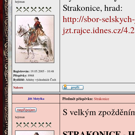
hejtman
Strakonice, hrad:
http://sbor-selskych-
jzt.rajce.idnes.cz/
Registrován:
19.05.2005 - 10:48
Příspěvky:
8968
Bydliště:
Athény východních Čech
Nahoru
Předmět příspěvku:
Strakonice
Jiří Motyčka
S velkým zpožděním
hejtman
STRAKONICE - Hus