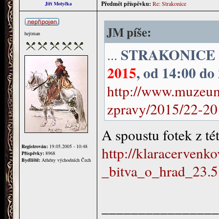
Předmět příspěvku:
Re: Strakonice
Jiří Motyčka
JM píše:
hejtman
STRAKONICE - 
...
2015
, od 14:00 do
http://www.muzeum-
zpravy/2015/22-20
A spoustu fotek z té
Registrován:
19.05.2005 - 10:48
http://klaracervenko
Příspěvky:
8968
Bydliště:
Athény východních Čech
_bitva_o_hrad_23.5
________________