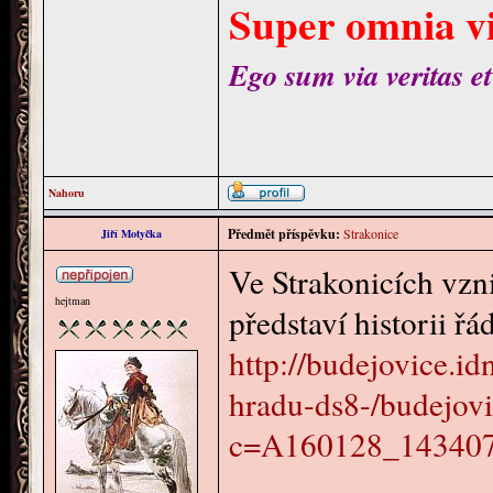
Super omnia vi
Ego sum via veritas et
Nahoru
Předmět příspěvku:
Strakonice
Jiří Motyčka
Ve Strakonicích vz
hejtman
představí historii řá
http://budejovice.i
hradu-ds8-/budejovi
c=A160128_143407_