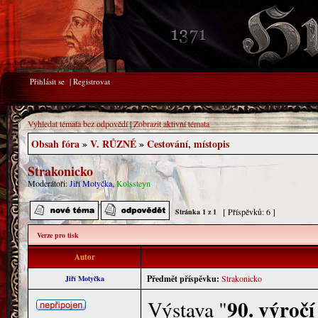
Přihlásit se
|
Registrovat
Vyhledat témata bez odpovědí
|
Zobrazit aktivní témata
Obsah fóra
»
V. RŮZNÉ
»
Cestování, místopis
Strakonicko
Moderátoři:
Jiří Motyčka
,
Kolssteyn
[ Příspěvků: 6 ]
Stránka
1
z
1
Verze pro tisk
Autor
Předmět příspěvku:
Strakonicko
Jiří Motyčka
90. výroč
Výstava "