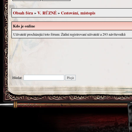
Obsah fóra
»
V. RŮZNÉ
»
Cestování, místopis
Kdo je online
Uživatelé procházející toto fórum: Žádní registrovaní uživatelé a 293 návštevníků
Hledat: