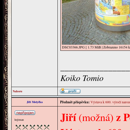
DSC03366.JPG [ 1.73 MiB | Zobrazeno 16154 kr
________________
Koiko Tomio
Nahoru
Předmět příspěvku:
Výstava k 600. výročí naroz
Jiří Motyčka
Jiří
z 
(možná)
hejtman