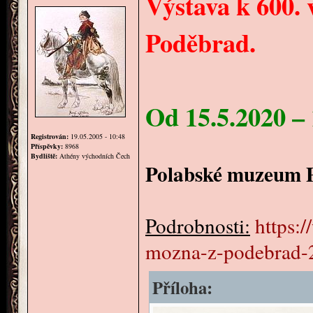
Výstava k 600. 
Poděbrad.
Od 15.5.2020 – 
Registrován:
19.05.2005 - 10:48
Příspěvky:
8968
Bydliště:
Athény východních Čech
Polabské muzeum 
Podrobnosti:
https:
mozna-z-podebrad-
Příloha: