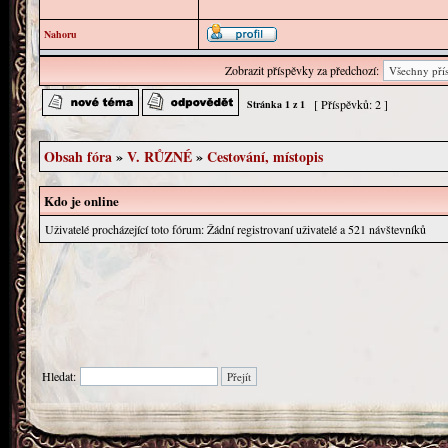
Nahoru
Zobrazit příspěvky za předchozí:
[ Příspěvků: 2 ]
Stránka
1
z
1
Obsah fóra
»
V. RŮZNÉ
»
Cestování, místopis
Kdo je online
Uživatelé procházející toto fórum: Žádní registrovaní uživatelé a 521 návštevníků
Hledat: