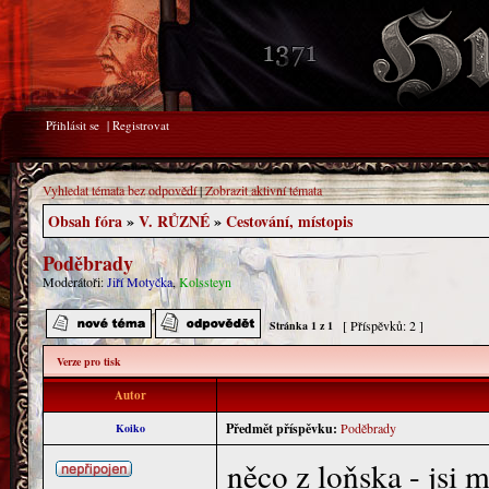
Přihlásit se
|
Registrovat
Vyhledat témata bez odpovědí
|
Zobrazit aktivní témata
Obsah fóra
»
V. RŮZNÉ
»
Cestování, místopis
Poděbrady
Moderátoři:
Jiří Motyčka
,
Kolssteyn
[ Příspěvků: 2 ]
Stránka
1
z
1
Verze pro tisk
Autor
Předmět příspěvku:
Poděbrady
Koiko
něco z loňska - jsi 