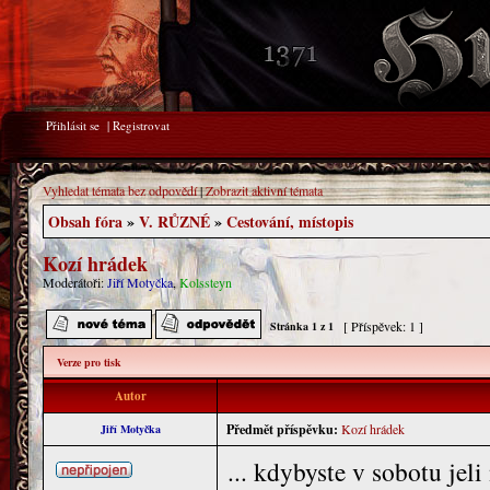
Přihlásit se
|
Registrovat
Vyhledat témata bez odpovědí
|
Zobrazit aktivní témata
Obsah fóra
»
V. RŮZNÉ
»
Cestování, místopis
Kozí hrádek
Moderátoři:
Jiří Motyčka
,
Kolssteyn
[ Příspěvek: 1 ]
Stránka
1
z
1
Verze pro tisk
Autor
Předmět příspěvku:
Kozí hrádek
Jiří Motyčka
... kdybyste v sobotu jel