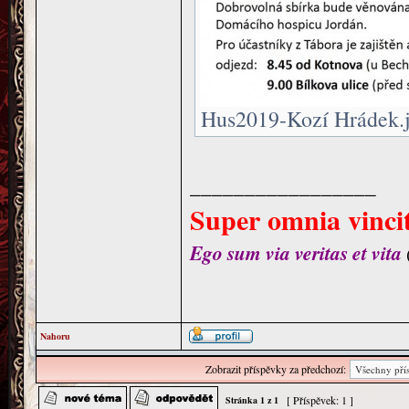
Hus2019-Kozí Hrádek.jp
_________________
Super omnia vincit
Ego sum via veritas et vita
Nahoru
Zobrazit příspěvky za předchozí:
[ Příspěvek: 1 ]
Stránka
1
z
1