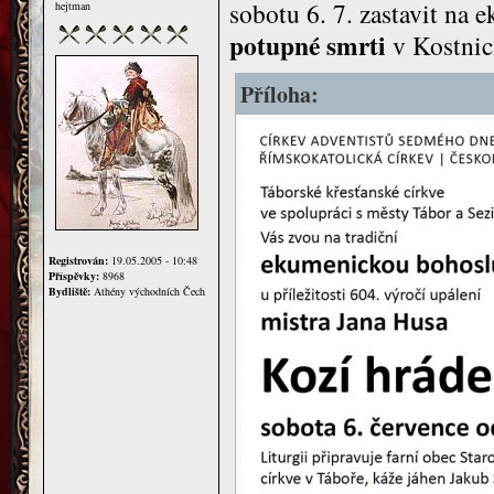
sobotu 6. 7. zastavit na
hejtman
potupné smrti
v Kostnici
Příloha:
Registrován:
19.05.2005 - 10:48
Příspěvky:
8968
Bydliště:
Athény východních Čech