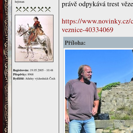
právě odpykává trest věze
hejtman
https://www.novinky.cz/c
veznice-40334069
Příloha:
Registrován:
19.05.2005 - 10:48
Příspěvky:
8968
Bydliště:
Athény východních Čech