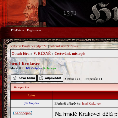
Přihlásit se
|
Registrovat
Vyhledat témata bez odpovědí
|
Zobrazit aktivní témata
Obsah fóra
»
V. RŮZNÉ
»
Cestování, místopis
hrad Krakovec
Moderátoři:
Jiří Motyčka
,
Kolssteyn
[ Příspěvek: 1 ]
Stránka
1
z
1
Verze pro tisk
Autor
Předmět příspěvku:
hrad Krakovec
Jiří Motyčka
Na hradě Krakovci dělá p