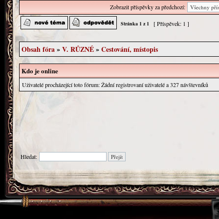
Zobrazit příspěvky za předchozí:
[ Příspěvek: 1 ]
Stránka
1
z
1
Obsah fóra
»
V. RŮZNÉ
»
Cestování, místopis
Kdo je online
Uživatelé procházející toto fórum: Žádní registrovaní uživatelé a 327 návštevníků
Hledat: