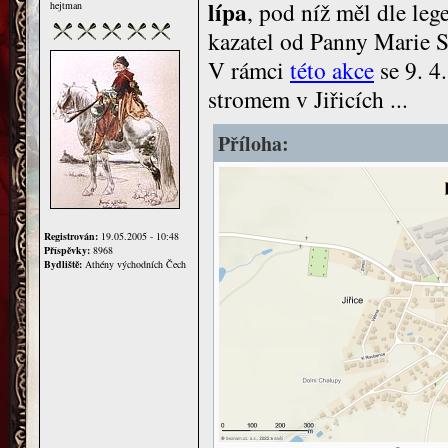
lípa
, pod níž měl dle le
hejtman
kazatel od Panny Marie S
V rámci
této akce
se 9. 4
stromem v Jiřicích ...
Příloha:
Registrován:
19.05.2005 - 10:48
Příspěvky:
8968
Bydliště:
Athény východních Čech