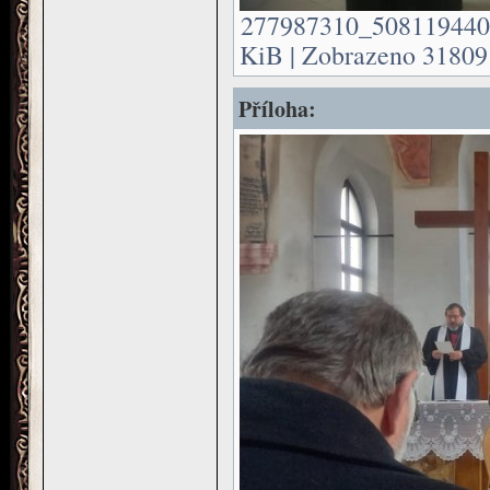
277987310_508119440
KiB | Zobrazeno 31809 
Příloha: