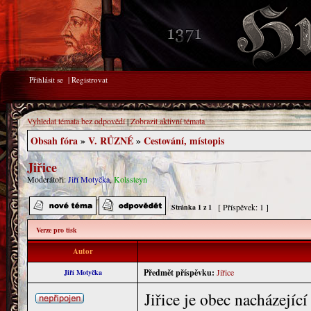
Přihlásit se
|
Registrovat
Vyhledat témata bez odpovědí
|
Zobrazit aktivní témata
Obsah fóra
»
V. RŮZNÉ
»
Cestování, místopis
Jiřice
Moderátoři:
Jiří Motyčka
,
Kolssteyn
[ Příspěvek: 1 ]
Stránka
1
z
1
Verze pro tisk
Autor
Předmět příspěvku:
Jiřice
Jiří Motyčka
Jiřice je obec nacházejíc