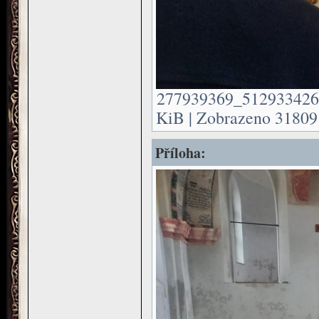
277939369_512933426
KiB | Zobrazeno 31809 
Příloha: