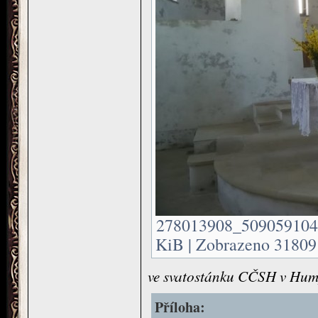
278013908_509059104
KiB | Zobrazeno 31809 
ve svatostánku CČSH v Hump
Příloha: