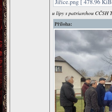
Jiřice.png [ 478.96 KiB
u lípy s patriarchou CČSH 
Příloha: