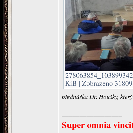
278063854_103899342
KiB | Zobrazeno 31809 
přednáška Dr. Houšky, který 
_________________
Super omnia vincit