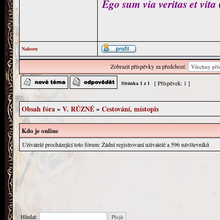
Ego sum via veritas et vita
Nahoru
Zobrazit příspěvky za předchozí:
[ Příspěvek: 1 ]
Stránka
1
z
1
Obsah fóra
»
V. RŮZNÉ
»
Cestování, místopis
Kdo je online
Uživatelé procházející toto fórum: Žádní registrovaní uživatelé a 596 návštevníků
Hledat: