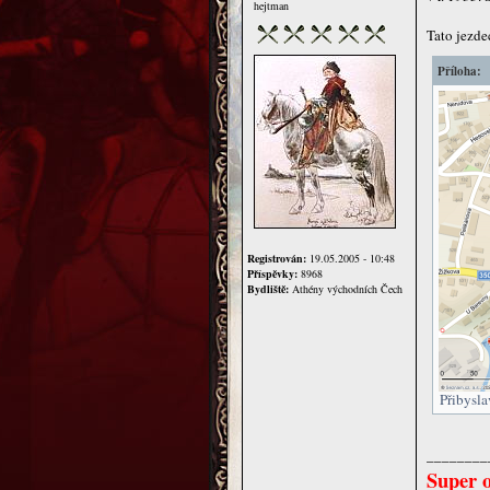
hejtman
Tato jezde
Příloha:
Registrován:
19.05.2005 - 10:48
Příspěvky:
8968
Bydliště:
Athény východních Čech
Přibysla
________
Super o