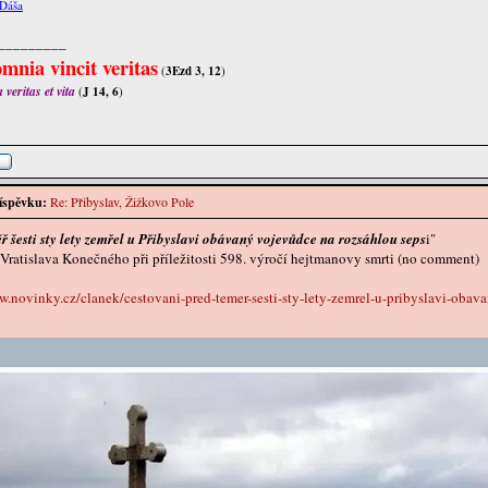
Dáša
_________
mnia vincit veritas
(
3Ezd 3, 12
)
veritas et vita
(
J 14, 6
)
íspěvku:
Re: Přibyslav, Žižkovo Pole
ř šesti sty lety zemřel u Přibyslavi obávaný vojevůdce na rozsáhlou seps
i"
Vratislava Konečného při příležitosti 598. výročí hejtmanovy smrti (no comment)
w.novinky.cz/clanek/cestovani-pred-temer-sesti-sty-lety-zemrel-u-pribyslavi-obav