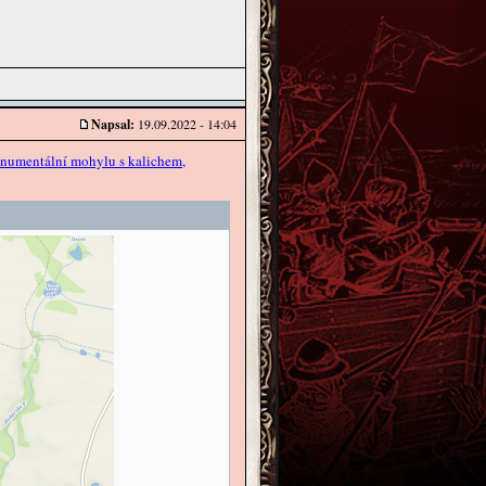
Napsal:
19.09.2022 - 14:04
numentální mohylu s kalichem,