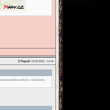
Napsal:
19.09.2022 - 14:16
 monumentální mohylu s kalichem,