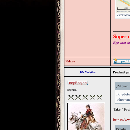
Žižkovo 
________
Super o
Ego sum via 
Nahoru
Předmět př
Jiří Motyčka
JM píše:
hejtman
Pojedete
věnovano
Tou
Také "
https://w
Příloha: