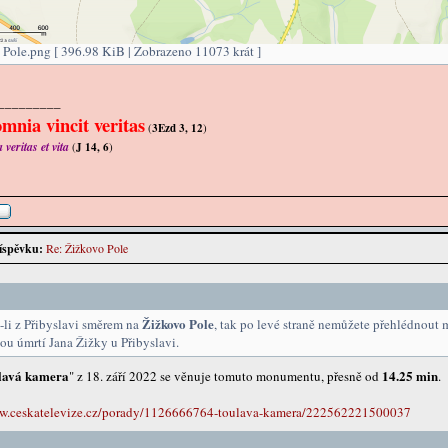
Pole.png [ 396.98 KiB | Zobrazeno 11073 krát ]
_________
mnia vincit veritas
(
3Ezd 3, 12
)
veritas et vita
(
J 14, 6
)
íspěvku:
Re: Žižkovo Pole
Žižkovo Pole
-li z Přibyslavi směrem na
, tak po levé straně nemůžete přehlédnout
u úmrtí Jana Žižky u Přibyslavi.
lavá kamera
14.25 min
" z 18. září 2022 se věnuje tomuto monumentu, přesně od
.
ww.ceskatelevize.cz/porady/1126666764-toulava-kamera/222562221500037