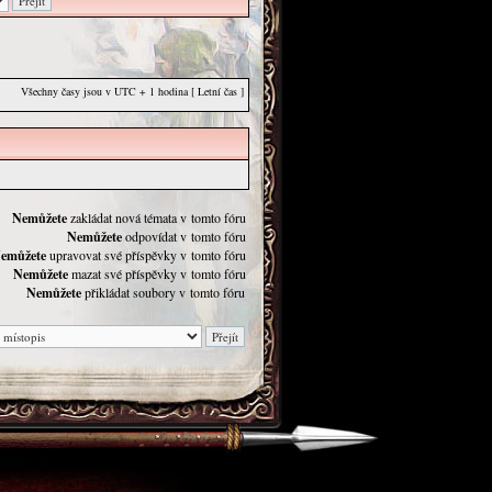
Všechny časy jsou v UTC + 1 hodina [ Letní čas ]
Nemůžete
zakládat nová témata v tomto fóru
Nemůžete
odpovídat v tomto fóru
emůžete
upravovat své příspěvky v tomto fóru
Nemůžete
mazat své příspěvky v tomto fóru
Nemůžete
přikládat soubory v tomto fóru