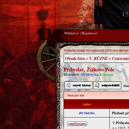
Přihlásit se
|
Registrovat
Vyhledat témata bez odpovědí
|
Zobrazit aktivní
Obsah fóra
»
V. RŮZNÉ
»
Cestování
Přibyslav, Žižkovo Pole
Moderátoři:
Jiří Motyčka
,
Kolssteyn
Str
Verze pro tisk
Autor
Předmět př
Jiří Motyčka
Přibysla
V
v r. 1935.