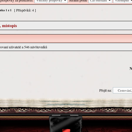
 příspěvky za předchozí:
Seřadit podle
[ Příspěvků: 4 ]
ánka
1
z
1
, místopis
trovaní uživatelé a 546 návštevníků
N
Přejít na: