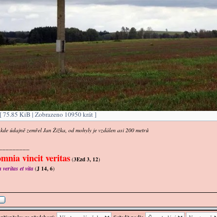
 [ 75.85 KiB | Zobrazeno 10950 krát ]
, kde údajně zemřel Jan Žižka, od mohyly je vzdálen asi 200 metrů
_________
mnia vincit veritas
(
3Ezd 3, 12
)
veritas et vita
(
J 14, 6
)