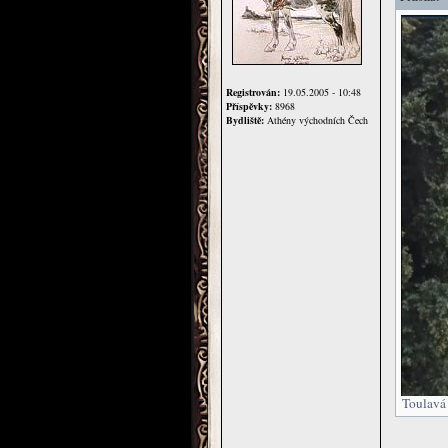
Registrován:
19.05.2005 - 10:48
Příspěvky:
8968
Bydliště:
Athény východních Čech
Toulavá 