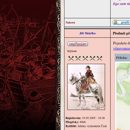
Ego sum via 
Nahoru
Předmět př
Jiří Motyčka
Pojedete-l
věnovanou 
hejtman
Příloha:
Registrován:
19.05.2005 - 10:48
Příspěvky:
8968
Bydliště:
Athény východních Čech