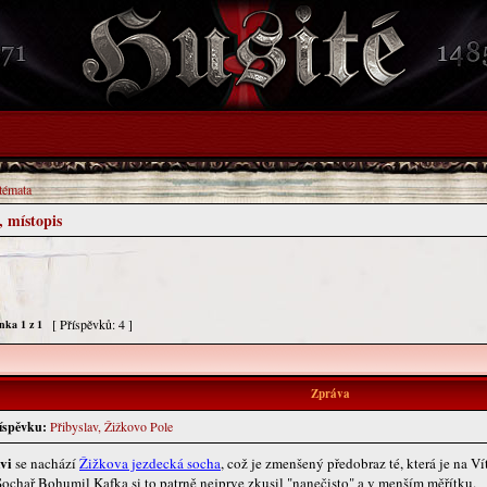
 témata
, místopis
[ Příspěvků: 4 ]
ánka
1
z
1
Zpráva
íspěvku:
Přibyslav, Žižkovo Pole
vi
se nachází
Žižkova jezdecká socha
, což je zmenšený předobraz té, která je na V
 Sochař Bohumil Kafka si to patrně nejprve zkusil "nanečisto" a v menším měřítku.