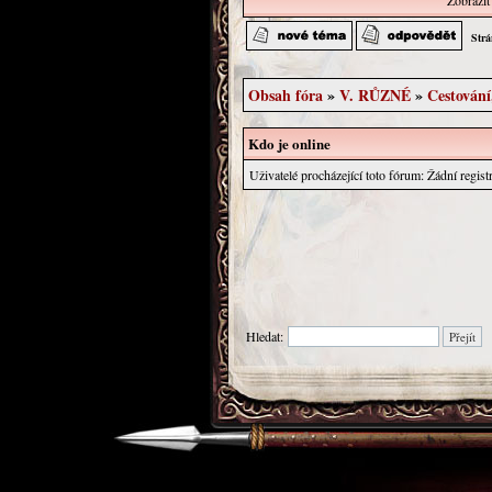
Zobrazit
Str
Obsah fóra
»
V. RŮZNÉ
»
Cestování
Kdo je online
Uživatelé procházející toto fórum: Žádní regis
Hledat: