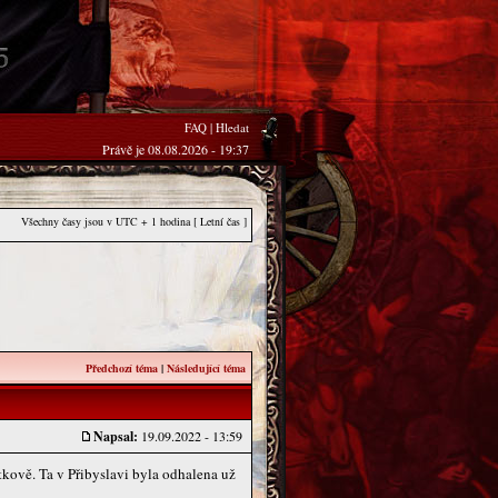
FAQ
|
Hledat
Právě je 08.08.2026 - 19:37
Všechny časy jsou v UTC + 1 hodina [ Letní čas ]
Předchozí téma
|
Následující téma
Napsal:
19.09.2022 - 13:59
ítkově. Ta v Přibyslavi byla odhalena už