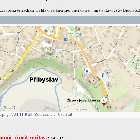
cká socha se nachází při hlavní silnici spojující okresní města Havlíčkův Brod a Ž
v.png [ 734.11 KiB | Zobrazeno 11073 krát ]
_________
mnia vincit veritas
(
3Ezd 3, 12
)