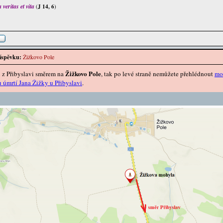
veritas et vita
(
J 14, 6
)
íspěvku:
Žižkovo Pole
Žižkovo Pole
i z Přibyslavi směrem na
, tak po levé straně nemůžete přehlédnout
mo
úmrtí Jana Žižky u Přibyslavi
.