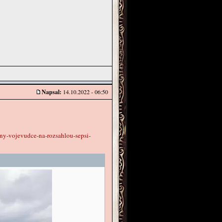
Napsal:
14.10.2022 - 06:50
any-vojevudce-na-rozsahlou-sepsi-