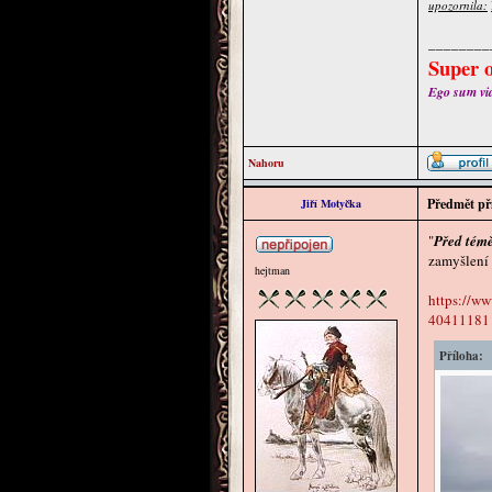
upozornila:
________
Super o
Ego sum via 
Nahoru
Předmět př
Jiří Motyčka
"
Před témě
zamyšlení 
hejtman
https://ww
40411181
Příloha: