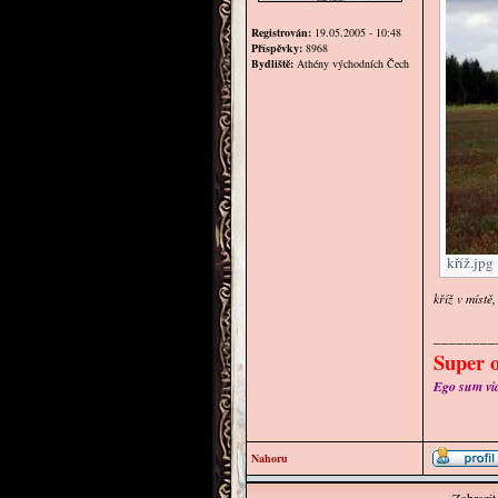
Registrován:
19.05.2005 - 10:48
Příspěvky:
8968
Bydliště:
Athény východních Čech
kříž.jpg
kříž v místě
________
Super o
Ego sum via 
Nahoru