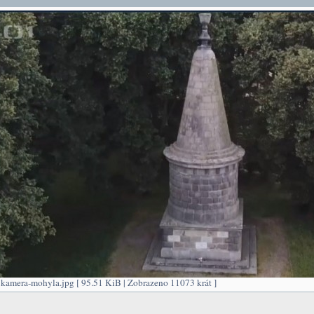
kamera-mohyla.jpg [ 95.51 KiB | Zobrazeno 11073 krát ]