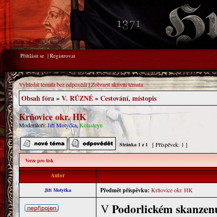
Přihlásit se
|
Registrovat
Vyhledat témata bez odpovědí
|
Zobrazit aktivní témata
Obsah fóra
»
V. RŮZNÉ
»
Cestování, místopis
Krňovice okr. HK
Moderátoři:
Jiří Motyčka
,
Kolssteyn
[ Příspěvek: 1 ]
Stránka
1
z
1
Verze pro tisk
Autor
Předmět příspěvku:
Krňovice okr. HK
Jiří Motyčka
Podorlickém skanzen
V