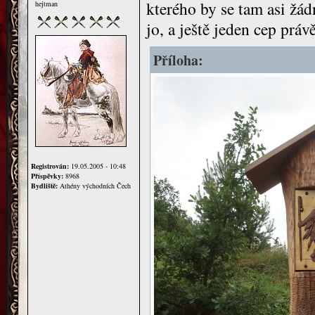
kterého by se tam asi žád
hejtman
jo, a ještě jeden cep práv
Příloha:
Registrován:
19.05.2005 - 10:48
Příspěvky:
8968
Bydliště:
Athény východních Čech