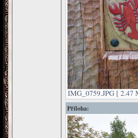
IMG_0759.JPG [ 2.47 M
Příloha: