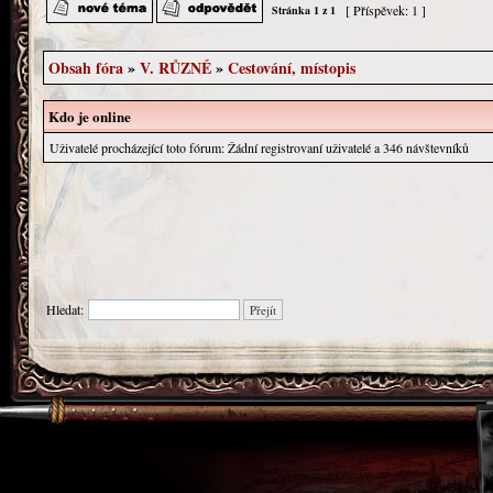
[ Příspěvek: 1 ]
Stránka
1
z
1
Obsah fóra
»
V. RŮZNÉ
»
Cestování, místopis
Kdo je online
Uživatelé procházející toto fórum: Žádní registrovaní uživatelé a 346 návštevníků
Hledat: