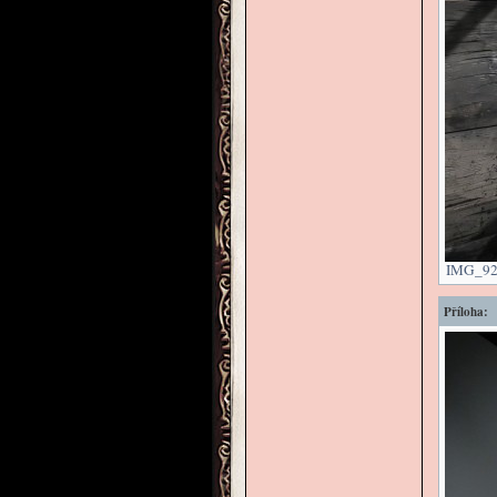
IMG_929
Příloha: