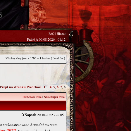
FAQ
|
Hledat
Právě je 06.08.2026 - 01:12
Všechny časy jsou v UTC + 1 hodina [ Letní čas ]
Přejít na stránku
Předchozí
1
...
4
,
5
,
6
,
7
,
8
Předchozí téma
|
Následující téma
Napsal:
20.10.2022 - 22:05
řelo zrekonstruované Armádní muzeum
íjna 2022