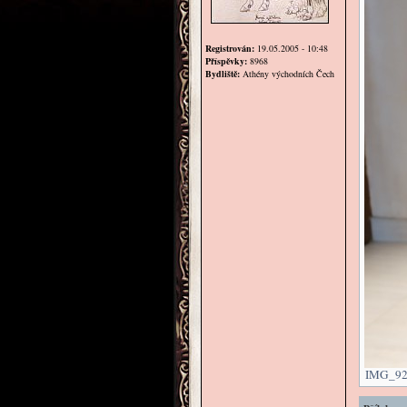
Registrován:
19.05.2005 - 10:48
Příspěvky:
8968
Bydliště:
Athény východních Čech
IMG_928