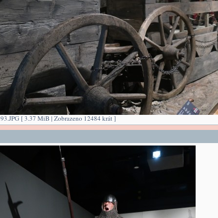
3.JPG [ 3.37 MiB | Zobrazeno 12484 krát ]