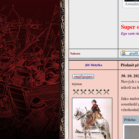
Armádní
________
Super o
Ego sum via 
Nahoru
Předmět př
Jiří Motyčka
30. 10. 20
Nových i s
hejtman
nikoli na
Jako malo
soustředil
věrohodněj
Příloha: