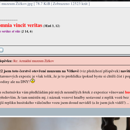
 muzeum Žižkov.jpg [ 78.7 KiB | Zobrazeno 12523 krát ]
_________
mnia vincit veritas
(
3Ezd 3, 12
)
veritas et vita
(
J 14, 6
)
íspěvku:
Re: Armádní muzeum Žižkov
22 jsem toto čerstvě otevřené muzeum na Vítkově
navšt
(viz předchozí příspěvek)
taronových expozic je však tolik, že je to prohlídka (pokud byste si chtěli číst i p
 hodiny ale na DNY!
hu
u ochutnávku vám předkládám pár mých neumělých fotek z expozice věnované
 především. Je tam umístěn mj. i náznak vozové hradby sestavené z replik vozů bez 
ší repliku husitského válečného vozu jsem dosud neviděl (a že jsem jich viděl!) ...