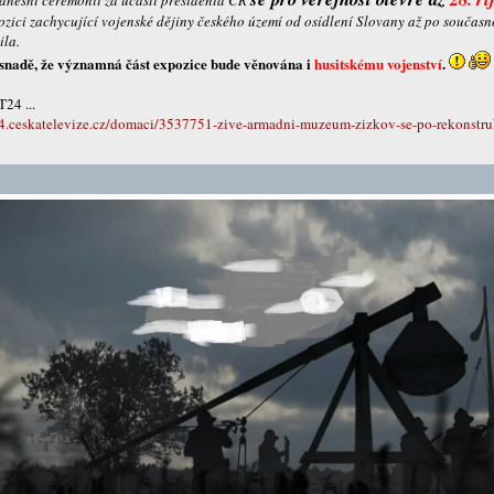
 dnešní ceremonii za účasti presidenta ČR
zici zachycující vojenské dějiny českého území od osídlení Slovany až po současno
ila.
asnadě, že významná část expozice bude věnována i
husitskému vojenství
.
T24 ...
24.ceskatelevize.cz/domaci/3537751-zive-armadni-muzeum-zizkov-se-po-rekonstru