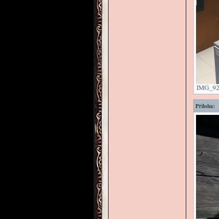
IMG_928
Příloha: