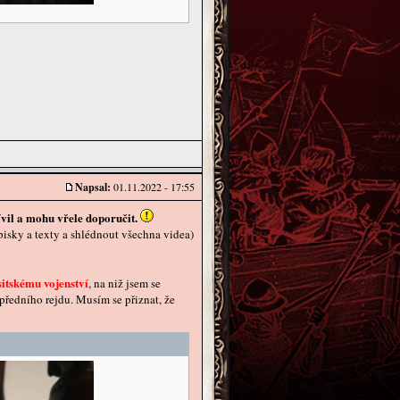
Napsal:
01.11.2022 - 17:55
ívil a mohu vřele doporučit.
opisky a texty a shlédnout všechna videa)
sitskému vojenství
, na niž jsem se
předního rejdu. Musím se přiznat, že