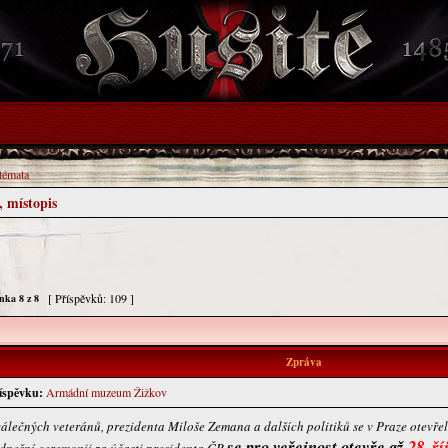
 témata
, místopis
[ Příspěvků: 109 ]
ánka
8
z
8
Zpráva
íspěvku:
Armádní muzeum Žižkov
válečných veteránů, prezidenta Miloše Zemana a dalších politiků se v Praze otev
se pro veřejnost otevře až
28. ř