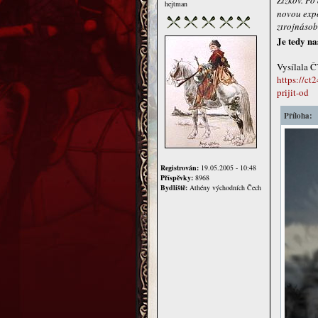
Žižkov. Po
hejtman
novou expo
ztrojnásob
Je tedy n
Vysílala Č
https://ct
prijit-od
Příloha:
Registrován:
19.05.2005 - 10:48
Příspěvky:
8968
Bydliště:
Athény východních Čech