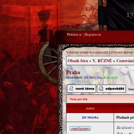
Přihlásit se
|
Registrovat
Vyhledat témata bez odpovědí
|
Zobrazit aktivní
Obsah fóra
»
V. RŮZNÉ
»
Cestování
Praha
Moderátoři:
Jiří Motyčka
,
Kolssteyn
Str
Verze pro tisk
Autor
Předmět př
Jiří Motyčka
Za účasti 