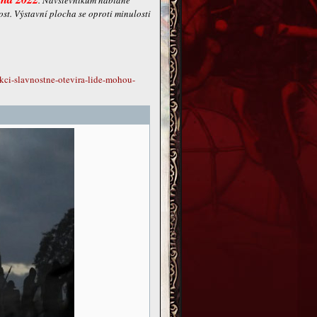
. Návštěvníkům nabídne
st. Výstavní plocha se oproti minulosti
kci-slavnostne-otevira-lide-mohou-