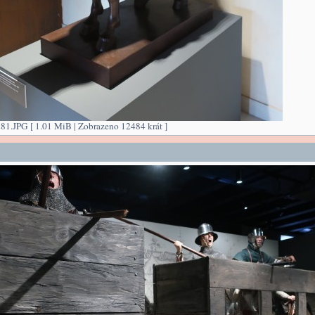
1.JPG [ 1.01 MiB | Zobrazeno 12484 krát ]