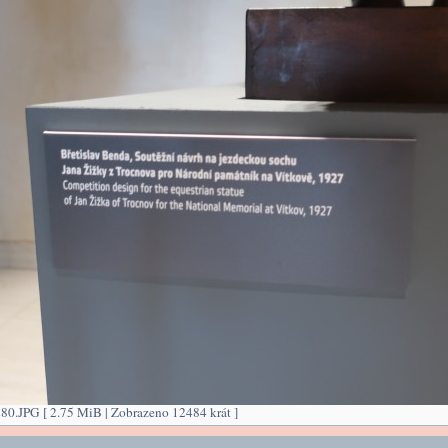
0.JPG [ 2.75 MiB | Zobrazeno 12484 krát ]