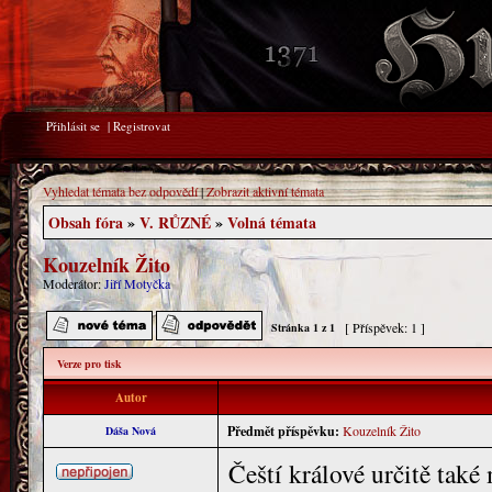
Přihlásit se
|
Registrovat
Vyhledat témata bez odpovědí
|
Zobrazit aktivní témata
Obsah fóra
»
V. RŮZNÉ
»
Volná témata
Kouzelník Žito
Moderátor:
Jiří Motyčka
[ Příspěvek: 1 ]
Stránka
1
z
1
Verze pro tisk
Autor
Předmět příspěvku:
Kouzelník Žito
Dáša Nová
Čeští králové určitě tak