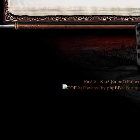
Husité - Ktož jsú boží bojovn
Powered by
phpBB
® Forum 