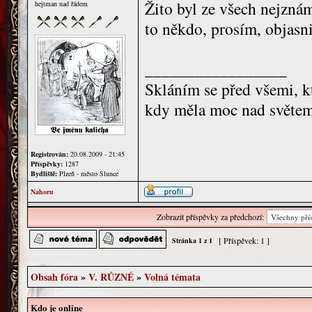
Žito byl ze všech nejznám
hejtman nad řádem
to někdo, prosím, objasni
_________________
Skláním se před všemi, kt
kdy měla moc nad světem
Registrován:
20.08.2009 - 21:45
Příspěvky:
1287
Bydliště:
Plzeň - město Slunce
Nahoru
Zobrazit příspěvky za předchozí:
[ Příspěvek: 1 ]
Stránka
1
z
1
Obsah fóra
»
V. RŮZNÉ
»
Volná témata
Kdo je online