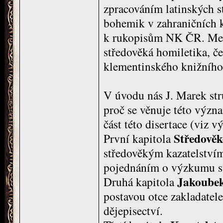
zpracováním latinských 
bohemik v zahraničních k
k rukopisům NK ČR. Mezi
středověká homiletika, če
klementinského knižního
V úvodu nás J. Marek str
proč se věnuje této význ
část této disertace (viz vý
Středověk
První kapitola
středověkým kazatelstvím
pojednáním o výzkumu st
Jakoubek
Druhá kapitola
postavou otce zakladatel
dějepisectví.