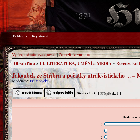
Přihlásit se
|
Registrovat
Vyhledat témata bez odpovědí
|
Zobrazit aktivní témata
Obsah fóra
»
III. LITERATURA, UMĚNÍ a MEDIA
»
Recenze kni
Jakoubek ze Stříbra a počátky utrakvistického ... – 
Moderátor:
Jiří Motyčka
[ Příspěvek: 1 ]
Stránka
1
z
1
Hodnocení 
1
2
3