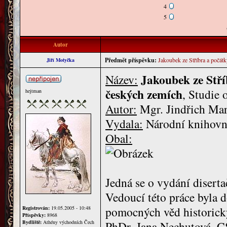
4
5
Autor
Předmět příspěvku:
Jakoubek ze Stříbra a počátk
Jiří Motyčka
Jakoubek ze Stří
Název:
českých zemích
, Studie 
hejtman
Autor:
Mgr. Jindřich Mar
Vydala:
Národní knihovna
Obal:
Jedná se o vydání diserta
Vedoucí této práce byla 
pomocných věd historický
Registrován:
19.05.2005 - 10:48
Příspěvky:
8968
Bydliště:
Athény východních Čech
PhDr. Jana Nechutová, C