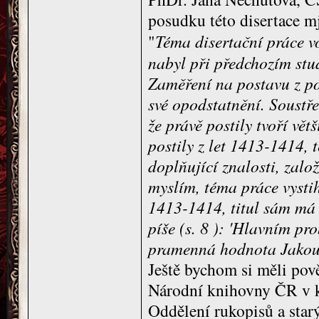
posudku této disertace mj
"
Téma disertační práce vo
nabyl při předchozím stu
Zaměření na postavu z p
své opodstatnění. Soustř
že právě postily tvoří vě
postily z let 1413-1414, 
doplňující znalosti, založ
myslím, téma práce vystih
1413-1414, titul sám má 
píše (s. 8 ): 'Hlavním pr
pramenná hodnota Jakoub
Ještě bychom si měli pov
Národní knihovny ČR v ko
Oddělení rukopisů a star