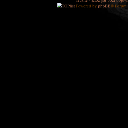
Husité - Ktož jsú boží bojovn
Powered by
phpBB
® Forum 