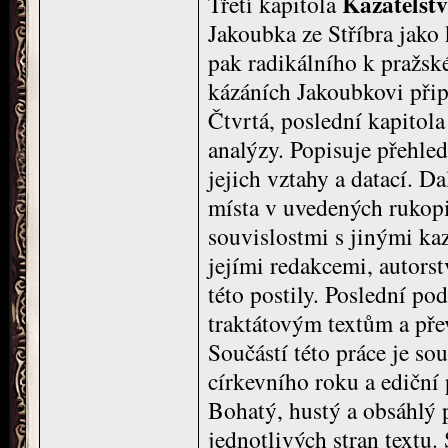
Kazatelstv
Třetí kapitola
Jakoubka ze Stříbra jako 
pak radikálního k pražsk
kázáních Jakoubkovi přip
Čtvrtá, poslední kapitol
analýzy. Popisuje přehle
jejich vztahy a datací. D
místa v uvedených rukopi
souvislostmi s jinými kaz
jejími redakcemi, autor
této postily. Poslední po
traktátovým textům a pře
Součástí této práce je so
církevního roku a ediční
Bohatý, hustý a obsáhlý 
jednotlivých stran textu