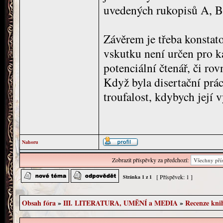
uvedených rukopisů A, B
Závěrem je třeba konstato
vskutku není určen pro k
potenciální čtenář, či rov
Když byla disertační prá
troufalost, kdybych její 
Nahoru
Zobrazit příspěvky za předchozí:
[ Příspěvek: 1 ]
Stránka
1
z
1
Obsah fóra
»
III. LITERATURA, UMĚNÍ a MEDIA
»
Recenze kni