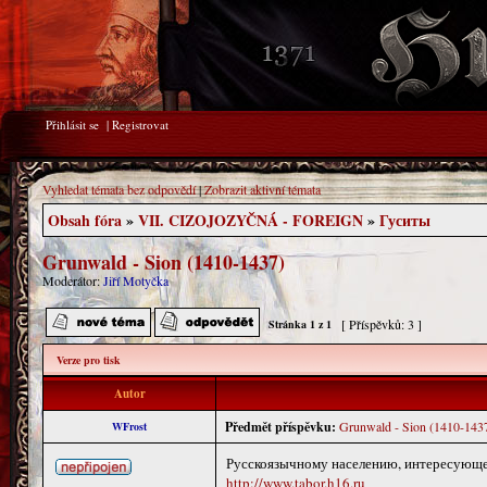
Přihlásit se
|
Registrovat
Vyhledat témata bez odpovědí
|
Zobrazit aktivní témata
Obsah fóra
»
VII. CIZOJOZYČNÁ - FOREIGN
»
Гуситы
Grunwald - Sion (1410-1437)
Moderátor:
Jiří Motyčka
[ Příspěvků: 3 ]
Stránka
1
z
1
Verze pro tisk
Autor
Předmět příspěvku:
Grunwald - Sion (1410-143
WFrost
Русскоязычному населению, интересующем
http://www.tabor.h16.ru