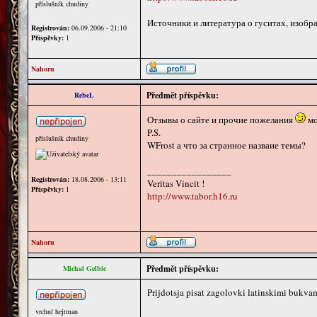
příslušník chudiny
Источники и литература о гуситах, изобра
Registrován:
06.09.2006 - 21:10
Příspěvky:
1
Nahoru
Předmět příspěvku:
RebeL
Отзывы о сайте и прочие пожелания
мо
P.S.
příslušník chudiny
WFrost а что за странное назваие темы?
_________________
Registrován:
18.08.2006 - 13:11
Veritas Vincit !
Příspěvky:
1
http://www.tabor.h16.ru
Nahoru
Předmět příspěvku:
Michal Gelbic
Prijdotsja pisat zagolovki latinskimi bukva
vrchní hejtman