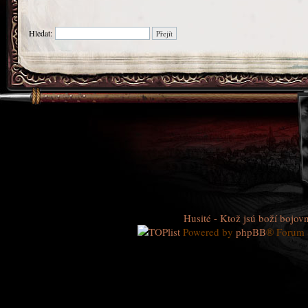
Hledat:
Husité - Ktož jsú boží bojovn
Powered by
phpBB
® Forum 