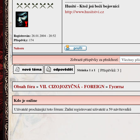
_________________
Husité - Ktož jsú boží bojovníci
http://www.husitstvi.cz
Registrován:
28.01.2004 - 20:52
Příspěvky:
174
Nahoru
Zobrazit příspěvky za předchozí:
[ Příspěvků: 3 ]
Stránka
1
z
1
Obsah fóra
»
VII. CIZOJOZYČNÁ - FOREIGN
»
Гуситы
Kdo je online
Uživatelé procházející toto fórum: Žádní registrovaní uživatelé a 59 návštevníků