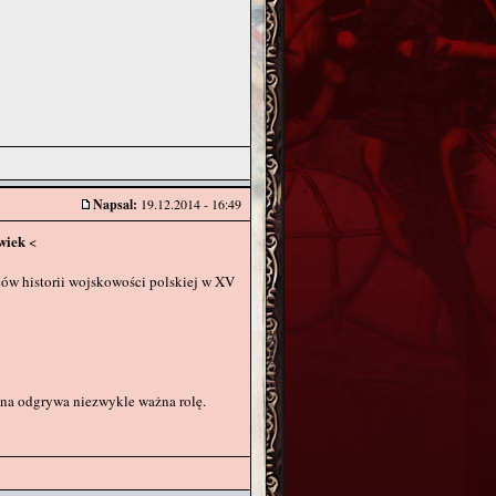
Napsal:
19.12.2014 - 16:49
wiek
<
ów historii wojskowości polskiej w XV
nna odgrywa niezwykle ważna rolę.