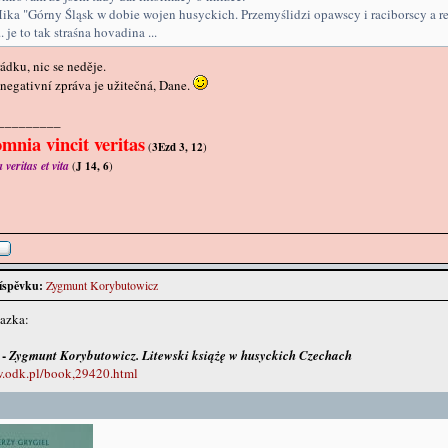
ka "Górny Śląsk w dobie wojen husyckich. Przemyślidzi opawscy i raciborscy a 
. je to tak straśna hovadina ...
řádku, nic se neděje.
 negativní zpráva je užitečná, Dane.
_________
mnia vincit veritas
(
3Ezd 3, 12
)
veritas et vita
(
J 14, 6
)
íspěvku:
Zygmunt Korybutowicz
azka:
 -
Zygmunt Korybutowicz. Litewski książę w husyckich Czechach
w.odk.pl/book,29420.html