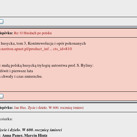
íspěvku:
Re: O Husitach po polsku
 husycka, tom 3, Kontrrewolucja i opór pokonanych
.neriton.apnet.pl/product_inf ... cts_id=810
małą polską husycką trylogię autorstwa prof. S. Byliny:
dświt i pierwsze lata
 chwały i czas zmierzchu.
íspěvku:
Jan Hus. Życie i dzieło. W 600. rocznicę śmierci
siazka:
ycie i dzieło. W 600. rocznicę śmierci
Anna Paner, Marcin Hintz
y: