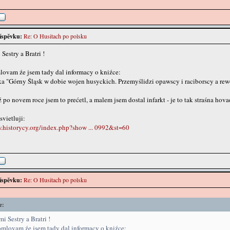
íspěvku:
Re: O Husitach po polsku
Sestry a Bratri !
ovam źe jsem tady dal informacy o kniźce:
a "Górny Śląsk w dobie wojen husyckich. Przemyślidzi opawscy i raciborscy a r
 po novem roce jsem to prećetl, a malem jsem dostal infarkt - je to tak straśna hova
svietluji:
.historycy.org/index.php?show ... 0992&st=60
íspěvku:
Re: O Husitach po polsku
e:
i Sestry a Bratri !
mlovam źe jsem tady dal informacy o kniźce: