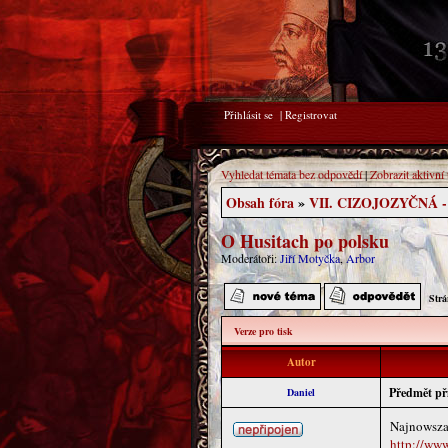
Přihlásit se
|
Registrovat
Vyhledat témata bez odpovědí
|
Zobrazit aktivní
Obsah fóra
»
VII. CIZOJOZYČNÁ 
O Husitach po polsku
Moderátoři:
Jiří Motyčka
,
Arbor
Str
Verze pro tisk
Autor
Předmět př
Daniel
Najnowsza 
http://ww