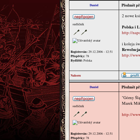
Předmět př
Daniel
2 nowe ksi
sudličník
Polska i 
http://nap
i koleja ś
Rewolucja 
Registrován:
29.12.2006 - 12:51
http://www
Příspěvky:
78
Bydliště:
Polska
Nahoru
Předmět př
Daniel
"Górny Ślą
Marek Mi
sudličník
http://ww
Registrován:
29.12.2006 - 12:51
Příspěvky:
78