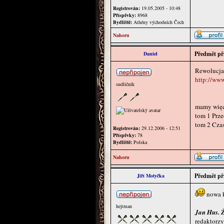
Registrován:
19.05.2005 - 10:48
Příspěvky:
8968
Bydliště:
Athény východních Čech
Nahoru
Předmět př
Daniel
Rewolucja
http://www
sudličník
mamy więc 
tom 1 Prze
tom 2 Czas
Registrován:
29.12.2006 - 12:51
Příspěvky:
78
Bydliště:
Polska
Nahoru
Předmět př
Jiří Motyčka
nowa k
hejtman
Jan Hus. Ż
redaktorz