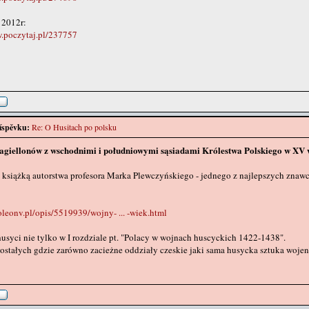
z 2012r:
w.poczytaj.pl/237757
íspěvku:
Re: O Husitach po polsku
agiellonów z wschodnimi i południowymi sąsiadami Królestwa Polskiego w XV 
książką autorstwa profesora Marka Plewczyńskiego - jednego z najlepszych znawc
oleonv.pl/opis/5519939/wojny- ... -wiek.html
 husyci nie tylko w I rozdziale pt. "Polacy w wojnach huscyckich 1422-1438".
zostałych gdzie zarówno zacieżne oddziały czeskie jaki sama husycka sztuka woje