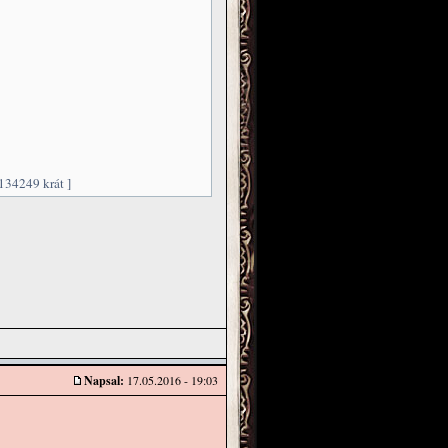
134249 krát ]
Napsal:
17.05.2016 - 19:03