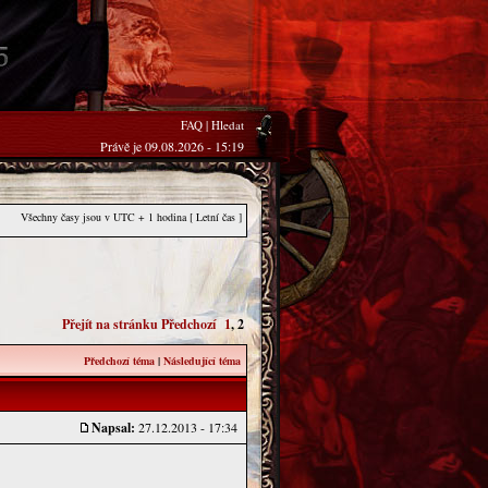
FAQ
|
Hledat
Právě je 09.08.2026 - 15:19
Všechny časy jsou v UTC + 1 hodina [ Letní čas ]
Přejít na stránku
Předchozí
1
,
2
Předchozí téma
|
Následující téma
Napsal:
27.12.2013 - 17:34