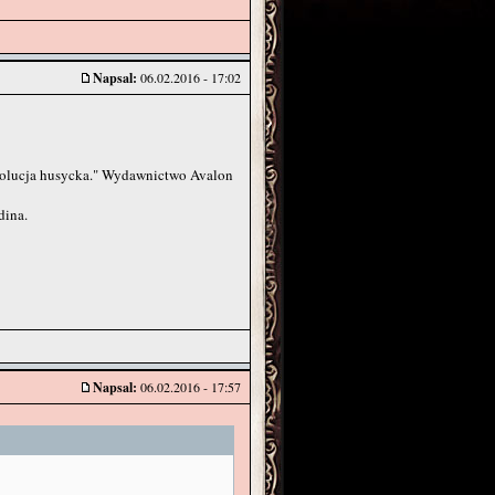
Napsal:
06.02.2016 - 17:02
ewolucja husycka." Wydawnictwo Avalon
dina.
Napsal:
06.02.2016 - 17:57