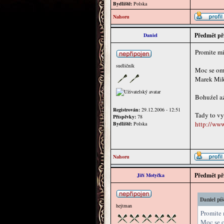
Bydliště:
Polska
Nahoru
Předmět př
Daniel
Promite mi 
sudličník
Moc se oml
Marek Mik
Bohuźel aź
Registrován:
29.12.2006 - 12:51
Tady to vy
Příspěvky:
78
http://www
Bydliště:
Polska
Nahoru
Předmět př
Jiří Motyčka
Daniel píš
hejtman
Promite m
Moc se o