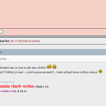
íspěvku:
Re: O Husitach po polsku
e:
téžký ...
 se domnívám, že jim to jde moc dobře!
eli! Udělal jsi mně - a jistě nejenom mně(!) - tímto příspěvkem velkou radost.
_________
mnia vincit veritas
(
3Ezd 3, 12
)
veritas et vita
(
J 14, 6
)