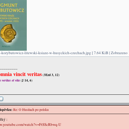
-korybutowicz-litewski-ksiaze-w-husyckich-czechach.jpg [ 7.64 KiB | Zobrazeno 
_________
mnia vincit veritas
(
3Ezd 3, 12
)
veritas et vita
(
J 14, 6
)
íspěvku:
Re: O Husitach po polsku
žký :
ww.youtube.com/watch?v=FtSScRbwq-U