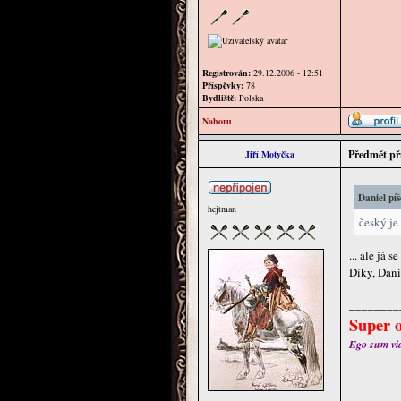
Registrován:
29.12.2006 - 12:51
Příspěvky:
78
Bydliště:
Polska
Nahoru
Předmět př
Jiří Motyčka
Daniel píš
hejtman
český je 
... ale já
Díky, Dani
________
Super o
Ego sum via 