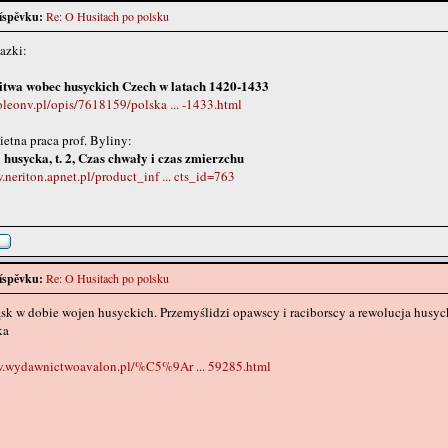
íspěvku:
Re: O Husitach po polsku
azki:
Litwa wobec husyckich Czech w latach 1420-1433
oleonv.pl/opis/7618159/polska ... -1433.html
wietna praca prof. Byliny:
husycka, t. 2, Czas chwały i czas zmierzchu
.neriton.apnet.pl/product_inf ... cts_id=763
íspěvku:
Re: O Husitach po polsku
sk w dobie wojen husyckich. Przemyślidzi opawscy i raciborscy a rewolucja husyc
ka
w.wydawnictwoavalon.pl/%C5%9Ar ... 59285.html