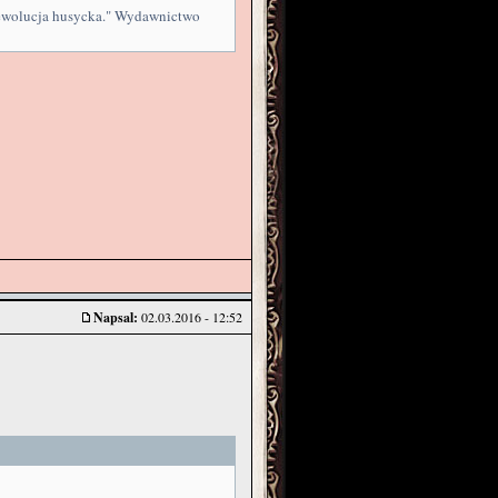
rewolucja husycka." Wydawnictwo
Napsal:
02.03.2016 - 12:52