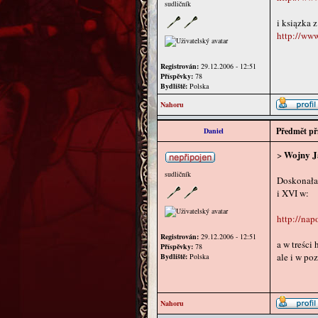
sudličník
i ksiązka 
http://ww
Registrován:
29.12.2006 - 12:51
Příspěvky:
78
Bydliště:
Polska
Nahoru
Předmět př
Daniel
Wojny J
>
sudličník
Doskonała 
i XVI w:
http://nap
Registrován:
29.12.2006 - 12:51
a w treści
Příspěvky:
78
ale i w po
Bydliště:
Polska
Nahoru