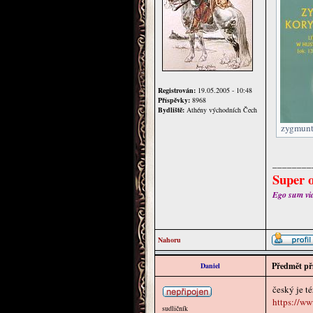
Registrován:
19.05.2005 - 10:48
Příspěvky:
8968
Bydliště:
Athény východních Čech
zygmunt
________
Super o
Ego sum via 
Nahoru
Předmět př
Daniel
český je té
https://w
sudličník