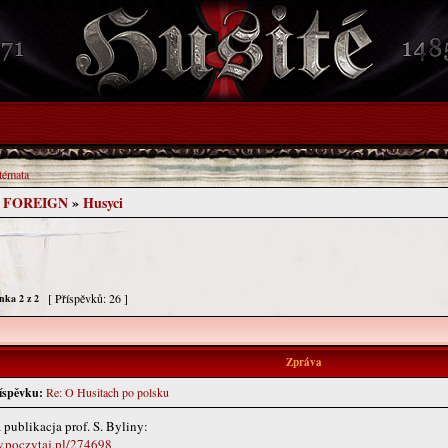
 témata
- FOREIGN
»
Husyci
[ Příspěvků: 26 ]
ánka
2
z
2
Zpráva
íspěvku:
Re: O Husitach po polsku
publikacja prof. S. Byliny:
w.poczytaj.pl/274698