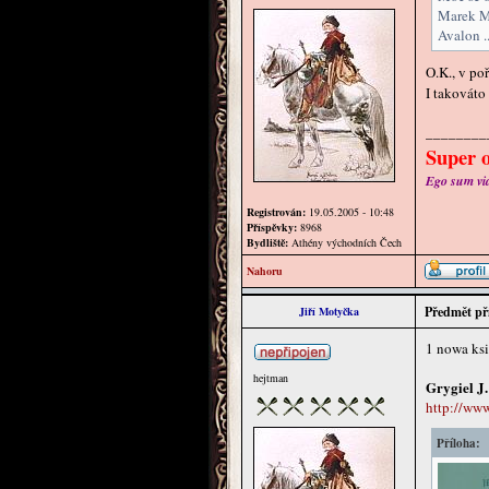
Marek Mi
Avalon ..
O.K., v po
I takováto
________
Super o
Ego sum via 
Registrován:
19.05.2005 - 10:48
Příspěvky:
8968
Bydliště:
Athény východních Čech
Nahoru
Předmět př
Jiří Motyčka
1 nowa ksi
hejtman
Grygiel J.
http://ww
Příloha: