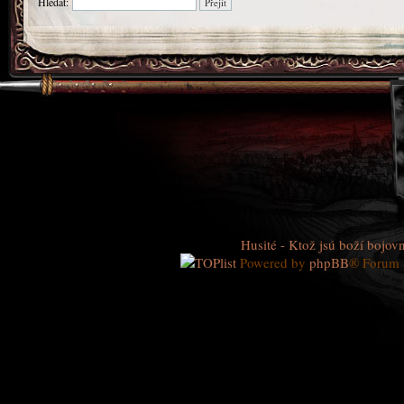
Hledat:
Husité - Ktož jsú boží bojovn
Powered by
phpBB
® Forum 