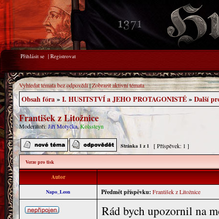
Přihlásit se
|
Registrovat
Vyhledat témata bez odpovědí
|
Zobrazit aktivní témata
Obsah fóra
»
I. HUSITSTVÍ a JEHO PROTAGONISTÉ
»
Další pr
František z Litožnice
Moderátoři:
Jiří Motyčka
,
Kolssteyn
[ Příspěvek: 1 ]
Stránka
1
z
1
Verze pro tisk
Autor
Předmět příspěvku:
František z Litožnice
Napo_Leon
Rád bych upozornil na m