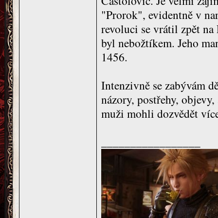
Častolovic. Je velmi zají
"Prorok", evidentně v na
revoluci se vrátil zpět n
byl nebožtíkem. Jeho manž
1456.
Intenzivně se zabývám dě
názory, postřehy, objev
muži mohli dozvědět víc
_________________