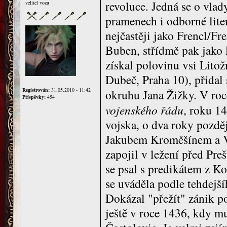
revoluce. Jedná se o vla
velitel vozu
pramenech i odborné liter
nejčastěji jako Frencl/Fre
Buben, střídmě pak jako 
získal polovinu vsi Lito
Dubeč, Praha 10), přidal 
Registrován:
31.05.2010 - 11:42
okruhu Jana Žižky. V roc
Příspěvky:
454
vojenského řádu
, roku 1
vojska, o dva roky pozdě
Jakubem Kroměšínem a Vel
zapojil v ležení před P
se psal s predikátem z Ko
se uváděla podle tehdejš
Dokázal "přežít" zánik po
ještě v roce 1436, kdy m