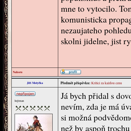
mne to vytocilo. To
komunisticka propag
nezaujateho pohledu
skolni jidelne, jist
Nahoru
Předmět příspěvku:
Kritici za každou cenu
Jiří Motyčka
Já bych přidal s dov
hejtman
nevím, zda je má úv
si možná podvědomě 
než by aspoň trochu 