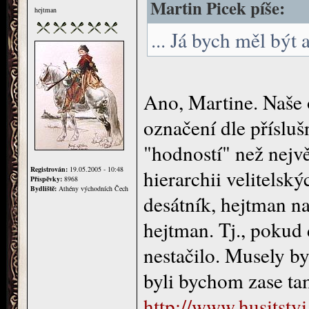
Martin Picek píše:
hejtman
... Já bych měl být
Ano, Martine. Naše 
označení dle přísluš
"hodností" než nejvě
Registrován:
19.05.2005 - 10:48
hierarchii velitelsk
Příspěvky:
8968
Bydliště:
Athény východních Čech
desátník, hejtman n
hejtman. Tj., pokud
nestačilo. Musely by
byli bychom zase tam
http://www.husitstv