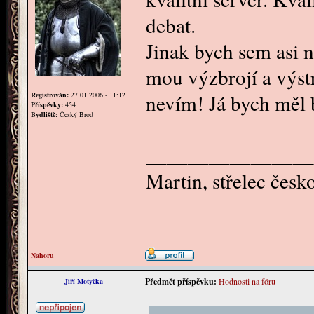
debat.
Jinak bych sem asi n
mou výzbrojí a výst
nevím! Já bych měl 
Registrován:
27.01.2006 - 11:12
Příspěvky:
454
Bydliště:
Český Brod
________________
Martin, střelec čes
Nahoru
Předmět příspěvku:
Hodnosti na fóru
Jiří Motyčka