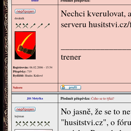
Předmět příspěvku:
trener
Nechci kverulovat, a
desátník
serveru husitstvi.cz/
________________
trener
Registrován:
06.02.2006 - 15:54
Příspěvky:
719
Bydliště:
Hradec Králové
Nahoru
Předmět příspěvku:
Čeho se to týká?
Jiří Motyčka
No jasně, že se to n
hejtman
"husitstvi.cz", o fór