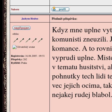
Nahoru
Předmět příspěvku:
Jachym Hrabec
Kdyz mne uplne vytoc
střelec
komunisti zneuzili. 
komance. A to rovni
vyprudi uplne. Misto
Registrován:
16.08.2005 - 09:51
Příspěvky:
282
Bydliště:
Praha
v tematu husitstvi, a
pohnutky tech lidi t
vec jejich ocima, tak
nejakej rudej blabol