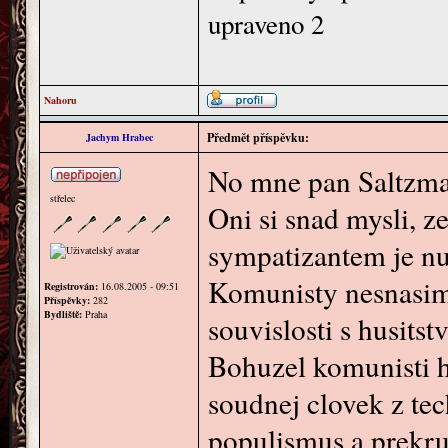
upraveno 2
Nahoru
Předmět příspěvku:
Jachym Hrabec
No mne pan Saltzman
střelec
Oni si snad mysli, ze
sympatizantem je nu
Komunisty nesnasim 
Registrován:
16.08.2005 - 09:51
Příspěvky:
282
Bydliště:
Praha
souvislosti s husitst
Bohuzel komunisti hu
soudnej clovek z te
populismus a prekru