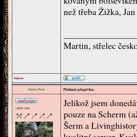
kovaným bolševikem
než třeba Žižka, Jan
________________
Martin, střelec čes
Nahoru
Předmět příspěvku:
Martin Picek
Jelikož jsem donedáv
velitel vozu
pouze na Scherm (až
Šerm a Livinghistory
kvalitní server. Kva