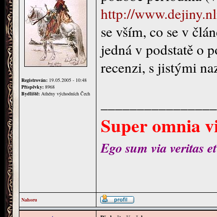
http://www.dejiny.n
se vším, co se v člán
jedná v podstatě o p
recenzi, s jistými n
Registrován:
19.05.2005 - 10:48
Příspěvky:
8968
Bydliště:
Athény východních Čech
________________
Super omnia vi
Ego sum via veritas et
Nahoru