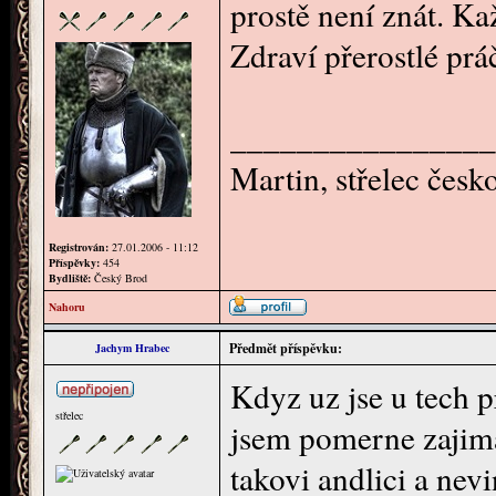
prostě není znát. K
Zdraví přerostlé prá
________________
Martin, střelec čes
Registrován:
27.01.2006 - 11:12
Příspěvky:
454
Bydliště:
Český Brod
Nahoru
Předmět příspěvku:
Jachym Hrabec
Kdyz uz jse u tech p
střelec
jsem pomerne zajima
takovi andlici a nev