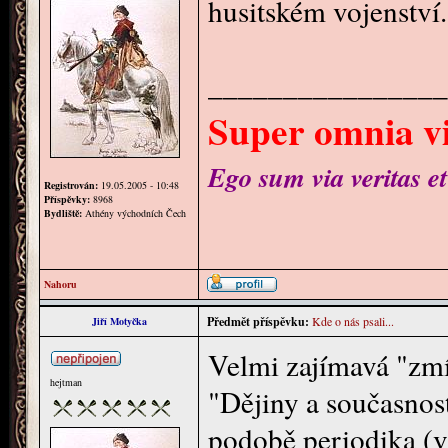
husitském vojenství.
________________
Super omnia vi
Ego sum via veritas et
Registrován:
19.05.2005 - 10:48
Příspěvky:
8968
Bydliště:
Athény východních Čech
Nahoru
Předmět příspěvku:
Kde o nás psali...
Jiří Motyčka
Velmi zajímavá "zmí
hejtman
"Dějiny a současnost
podobě periodika (v