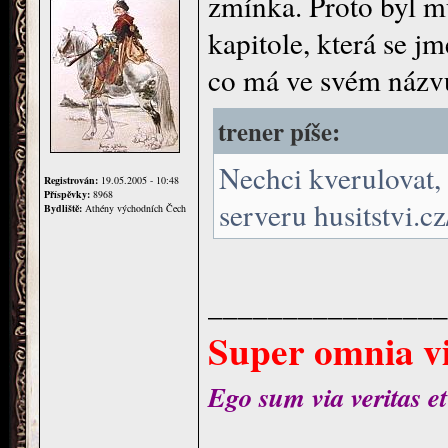
zmínka. Proto byl mů
kapitole, která se jm
co má ve svém názv
trener píše:
Nechci kverulovat, 
Registrován:
19.05.2005 - 10:48
Příspěvky:
8968
serveru husitstvi.cz
Bydliště:
Athény východních Čech
________________
Super omnia vi
Ego sum via veritas et