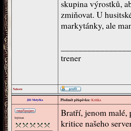
skupina výrostků, ab
zmiňovat. U husitské
markytánky, ale man
________________
trener
Nahoru
Předmět příspěvku:
Kritika
Jiří Motyčka
Bratří, jenom malé, 
hejtman
kritice našeho serve