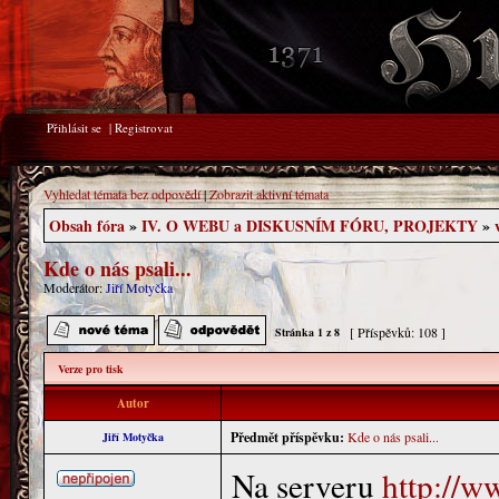
Přihlásit se
|
Registrovat
Vyhledat témata bez odpovědí
|
Zobrazit aktivní témata
Obsah fóra
»
IV. O WEBU a DISKUSNÍM FÓRU, PROJEKTY
»
Kde o nás psali...
Moderátor:
Jiří Motyčka
[ Příspěvků: 108 ]
Stránka
1
z
8
Verze pro tisk
Autor
Předmět příspěvku:
Kde o nás psali...
Jiří Motyčka
Na serveru
http://w