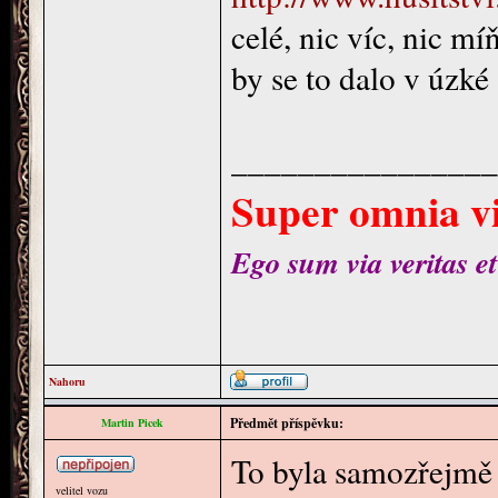
celé, nic víc, nic mí
by se to dalo v úzké
________________
Super omnia vi
Ego sum via veritas et
Nahoru
Předmět příspěvku:
Martin Picek
To byla samozřejmě 
velitel vozu