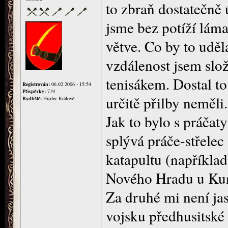
to zbraň dostatečně 
jsme bez potíží láma
větve. Co by to udě
vzdálenost jsem slo
tenisákem. Dostal to
Registrován:
06.02.2006 - 15:54
Příspěvky:
719
určitě přilby neměli.
Bydliště:
Hradec Králové
Jak to bylo s práčat
splývá práče-střele
katapultu (například
Nového Hradu u Kun
Za druhé mi není ja
vojsku předhusitské