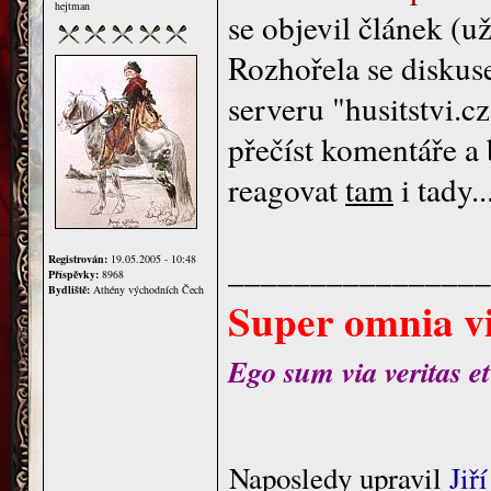
hejtman
se objevil článek (u
Rozhořela se diskuse
serveru "husitstvi.c
přečíst komentáře a 
reagovat
tam
i tady..
________________
Registrován:
19.05.2005 - 10:48
Příspěvky:
8968
Bydliště:
Athény východních Čech
Super omnia vi
Ego sum via veritas et
Naposledy upravil
Jiř