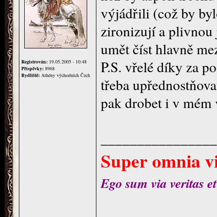
výjádřili (což by by
zironizují a plivnou
umět číst hlavně mez
P.S. vřelé díky za p
Registrován:
19.05.2005 - 10:48
Příspěvky:
8968
Bydliště:
Athény východních Čech
třeba upřednostňovat
pak drobet i v mém
________________
Super omnia vi
Ego sum via veritas et