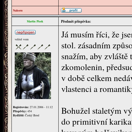
Nahoru
Předmět příspěvku:
Martin Picek
Já musím říci, že js
velitel vozu
stol. zásadním způso
snažím, aby zvláště t
zkomolenin, předsud
v době celkem nedáv
vlastenci a romantik
Bohužel staletým v
Registrován:
27.01.2006 - 11:12
Příspěvky:
454
Bydliště:
Český Brod
do primitivní karika