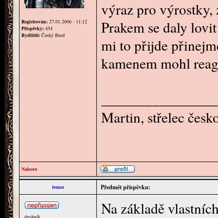
výraz pro výrostky, 
Prakem se daly lovit
Registrován:
27.01.2006 - 11:12
Příspěvky:
454
Bydliště:
Český Brod
mi to přijde přinej
kamenem mohl reago
________________
Martin, střelec čes
Nahoru
Předmět příspěvku:
trener
Na základě vlastních
desátník