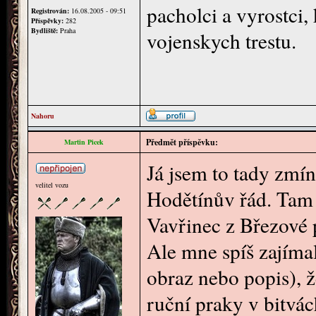
pacholci a vyrostci, 
Registrován:
16.08.2005 - 09:51
Příspěvky:
282
Bydliště:
Praha
vojenskych trestu.
Nahoru
Předmět příspěvku:
Martin Picek
Já jsem to tady zmín
velitel vozu
Hodětínův řád. Tam 
Vavřinec z Březové p
Ale mne spíš zajíma
obraz nebo popis), ž
ruční praky v bitvá