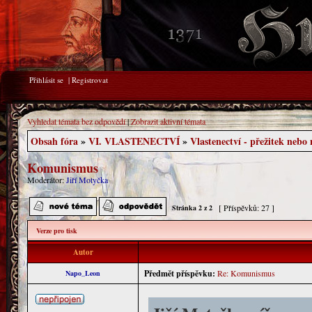
Přihlásit se
|
Registrovat
Vyhledat témata bez odpovědí
|
Zobrazit aktivní témata
Obsah fóra
»
VI. VLASTENECTVÍ
»
Vlastenectví - přežitek nebo
Komunismus
Moderátor:
Jiří Motyčka
[ Příspěvků: 27 ]
Stránka
2
z
2
Verze pro tisk
Autor
Předmět příspěvku:
Re: Komunismus
Napo_Leon