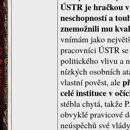
ÚSTR je hračkou v r
neschopností a tou
znemožnili mu kval
vnímám jako největší
pracovníci ÚSTR se 
politického vlivu a 
nízkých osobních at
př
vlastní pověst, ale
celé instituce v očí
stébla chytá, takže 
obvyklé pravicové d
neúspěchů své vlády,