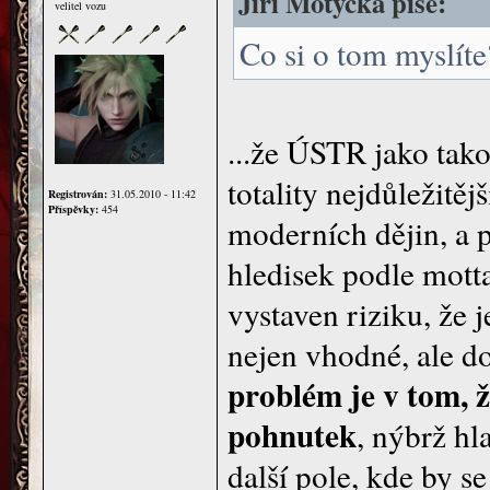
Jiří Motyčka píše:
velitel vozu
Co si o tom myslíte?
...že ÚSTR jako tako
totality nejdůležitěj
Registrován:
31.05.2010 - 11:42
Příspěvky:
454
moderních dějin, a p
hledisek podle motta
vystaven riziku, že
nejen vhodné, ale d
problém je v tom, 
pohnutek
, nýbrž h
další pole, kde by se