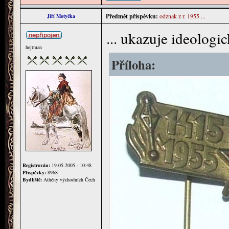
Předmět příspěvku:
odznak z r. 1955 ...
Jiří Motyčka
... ukazuje ideologi
hejtman
Příloha:
Registrován:
19.05.2005 - 10:48
Příspěvky:
8968
Bydliště:
Athény východních Čech