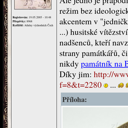
režim bez ideologick
Registrován:
19.05.2005 - 10:48
akcentem v "jedničk
Příspěvky:
8968
Bydliště:
Athény východních Čech
...) husitské vítězs
nadšenců, kteří na
strany památkářů, či
nikdy
památník na 
Díky jim:
http://ww
f=8&t=2280
...
Příloha: