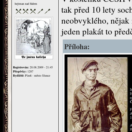
hejtman nad řádem
tak před 10 lety soch
neobvyklého, nějak m
jeden plakát to předč
Příloha:
Registrován:
20.08.2009 - 21:45
Příspěvky:
1287
Bydliště:
Plzeň - město Slunce