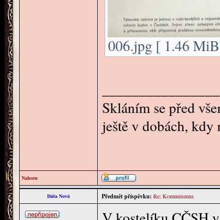
006.jpg [ 1.46 MiB
________________
Skláním se před všem
ještě v dobách, kdy
Nahoru
Předmět příspěvku:
Re: Komunismus
Dáša Nová
V kostelíku CČSH v 