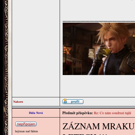
________________
Nahoru
Předmět příspěvku:
Re: Co nám soudruzi tajili
Dáša Nová
ZÁZNAM MRAKU 
hejtman nad řádem