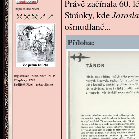
Právě začínala 60. 
hejtman nad řádem
Stránky, kde
Jarosl
ošmudlané...
Příloha:
Registrován:
20.08.2009 - 21:45
Příspěvky:
1287
Bydliště:
Plzeň - město Slunce