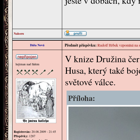
ještě v dobách, kdy
Nahoru
Předmět příspěvku:
Rudolf Hrbek vzpomíná na sv
Dáša Nová
V knize Družina čer
hejtman nad řádem
Husa, který také bojo
světové válce.
Příloha:
Registrován:
20.08.2009 - 21:45
Příspěvky:
1287