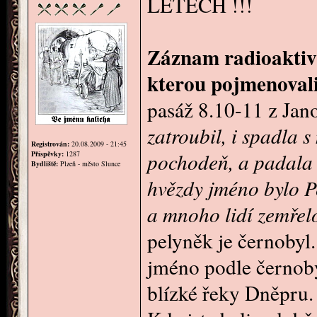
LETECH !!!
Záznam radioaktivn
kterou pojmenovali
pasáž 8.10-11 z Jan
zatroubil, i spadla s
Registrován:
20.08.2009 - 21:45
pochodeň, a padala n
Příspěvky:
1287
Bydliště:
Plzeň - město Slunce
hvězdy jméno bylo Pel
a mnoho lidí zemřel
pelyněk je černobyl.
jméno podle černobýl
blízké řeky Dněpru.