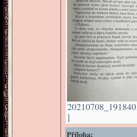
20210708_191840.j
]
Příloha: