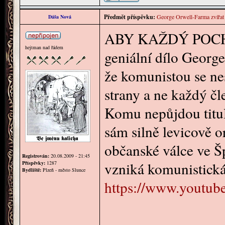
Předmět příspěvku:
George Orwell-Farma zvířat
Dáša Nová
ABY KAŽDÝ POCH
hejtman nad řádem
geniální dílo George
že komunistou se ne
strany a ne každý čl
Komu nepůjdou titulk
sám silně levicově 
občanské válce ve Š
Registrován:
20.08.2009 - 21:45
vzniká komunistická
Příspěvky:
1287
Bydliště:
Plzeň - město Slunce
https://www.youtu
________________