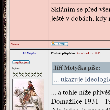
Skláním se před všem
ještě v dobách, kdy
Nahoru
Předmět příspěvku:
Re: odznak z r. 1955 ...
Jiří Motyčka
Jiří Motyčka píše:
hejtman
... ukazuje ideologi
... a tohle níže při
Domažlice 1931 - 19
Ale jedno je prapod