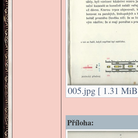
005.jpg [ 1.31 MiB
Příloha: