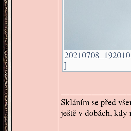
20210708_192010.j
]
________________
Skláním se před všem
ještě v dobách, kdy