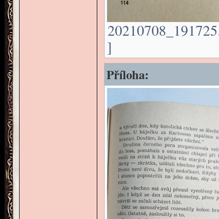
20210708_191725.j
]
Příloha: