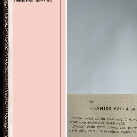
Bydliště:
Plzeň - město Slunce