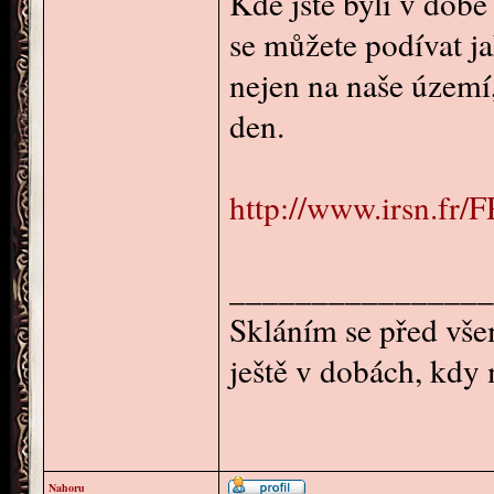
Kde jste byli v dob
se můžete podívat ja
nejen na naše území
den.
http://www.irsn.fr/F
________________
Skláním se před všem
ještě v dobách, kdy
Nahoru