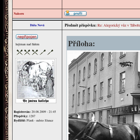
Nahoru
Předmět příspěvku:
Re: Alegorický vůz v Táboře
Dáša Nová
Příloha:
hejtman nad řádem
Registrován:
20.08.2009 - 21:45
Příspěvky:
1287
Bydliště:
Plzeň - město Slunce