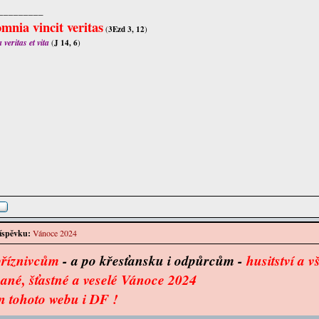
_________
mnia vincit veritas
(
3Ezd 3, 12
)
veritas et vita
(
J 14, 6
)
íspěvku:
Vánoce 2024
říznivcům
- a po křesťansku i odpůrcům -
husitství a 
ané, šťastné a veselé Vánoce 2024
n tohoto webu i DF !