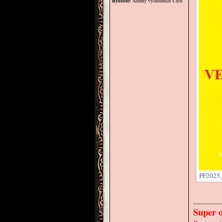
Bydliště:
Athény východních Čech
PF2025.j
________
Super o