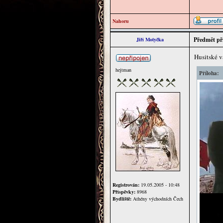
Nahoru
Předmět př
Jiří Motyčka
Husitské v
hejtman
Příloha:
Registrován:
19.05.2005 - 10:48
Příspěvky:
8968
Bydliště:
Athény východních Čech