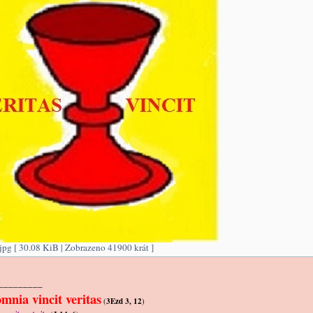
pg [ 30.08 KiB | Zobrazeno 41900 krát ]
_________
mnia vincit veritas
(
3Ezd 3, 12
)