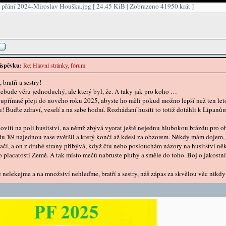
přání 2024-Miroslav Houška.jpg [ 24.45 KiB | Zobrazeno 41950 krát ]
íspěvku:
Re: Hlavní stránky, fórum
 bratři a sestry!
 nebude věru jednoduchý, ale který byl, že. A taky jak pro koho …
upřímně přeji do nového roku 2025, abyste ho měli pokud možno lepší než ten letoš
! Buďte zdraví, veselí a na sebe hodní. Rozhádaní husiti to totiž dotáhli k Lipanů
ovití na poli husitství, na němž zbývá vyorat ještě nejednu hlubokou brázdu pro o
du '89 najednou zase zvětšil a který končí až kdesi za obzorem. Někdy mám dojem, 
tačí, a on z druhé strany přibývá, když čtu nebo poslouchám názory na husitství n
o placatosti Země. A tak místo mečů nabruste pluhy a směle do toho. Boj o jakostn
e nelekejme a na množství nehleďme, bratří a sestry, náš zápas za skvělou věc nikd