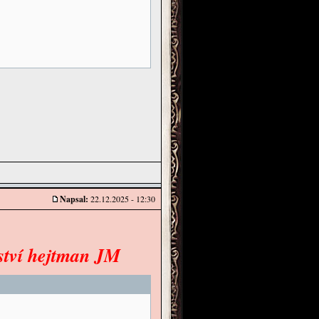
Napsal:
22.12.2025 - 12:30
tství hejtman JM