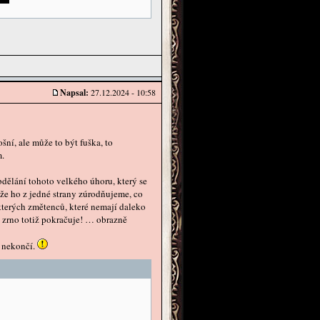
Napsal:
27.12.2024 - 10:58
ní, ale může to být fuška, to
m.
bdělání tohoto velkého úhoru, který se
že ho z jedné strany zúrodňujeme, co
ěkterých změtenců, které nemají daleko
í zrno totiž pokračuje! … obrazně
y nekončí.