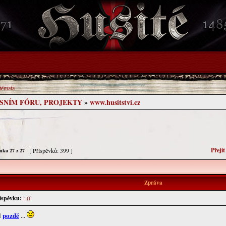
 témata
USNÍM FÓRU, PROJEKTY
»
www.husitstvi.cz
Přejí
[ Příspěvků: 399 ]
ánka
27
z
27
Zpráva
íspěvku:
:-((
pozdě
d
...