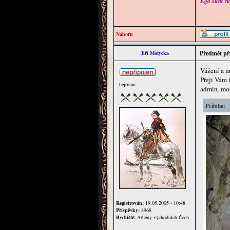
Ego sum via 
Nahoru
Předmět př
Jiří Motyčka
Vážení a mi
Přeji Vám 
hejtman
admin, mo
Příloha:
Registrován:
19.05.2005 - 10:48
Příspěvky:
8968
Bydliště:
Athény východních Čech