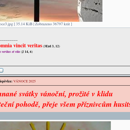
ce3.jpg [ 35.14 KiB | Zobrazeno 36797 krát ]
_________
mnia vincit veritas
(
3Ezd 3, 12
)
veritas et vita
(
J 14, 6
)
íspěvku:
VÁNOCE 2025
nané svátky vánoční, prožité v klidu
teční pohodě, přeje všem příznivcům husi