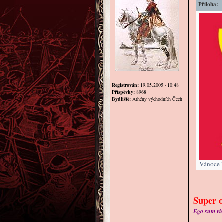
Příloha:
Registrován:
19.05.2005 - 10:48
Příspěvky:
8968
Bydliště:
Athény východních Čech
Vánoce 2
________
Super o
Ego sum via 