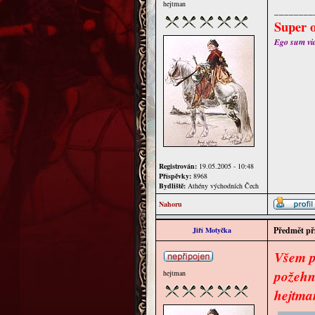
hejtman
________
Super o
Ego sum via 
Registrován:
19.05.2005 - 10:48
Příspěvky:
8968
Bydliště:
Athény východních Čech
Nahoru
Předmět př
Jiří Motyčka
Všem p
požehn
hejtman
hejtma