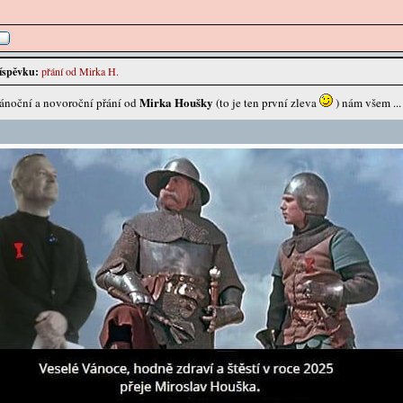
íspěvku:
přání od Mirka H.
Mirka Houšky
ánoční a novoroční přání od
(to je ten první zleva
) nám všem ...