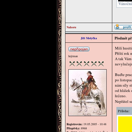
Vánoční 
Nahoru
Předmět př
Jiří Motyčka
Milí husiti,
Příští rok
hejtman
A tak Vám 
nevylučuju
Buďte prac
po listopa
nám síly s
od hlášek 
řečeno.
Nepřátel s
Příloha:
Registrován:
19.05.2005 - 10:48
Příspěvky:
8968