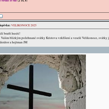
veritas et vita
(
J 14, 6
)
íspěvku:
VELIKONOCE 2025
lí bratři husiti!
i Vašim blízkým požehnané svátky Kristova vzkříšení a veselé Velikonoce, svátky j
derátor a hejtman JM