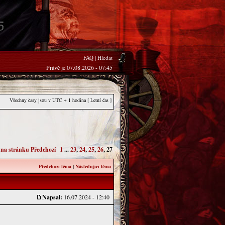
FAQ
|
Hledat
Právě je 07.08.2026 - 07:45
Všechny časy jsou v UTC + 1 hodina [ Letní čas ]
t na stránku
Předchozí
1
...
23
,
24
,
25
,
26
,
27
Předchozí téma
|
Následující téma
Napsal:
16.07.2024 - 12:40