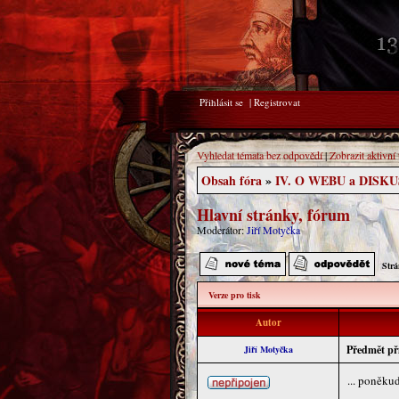
Přihlásit se
|
Registrovat
Vyhledat témata bez odpovědí
|
Zobrazit aktivní
Obsah fóra
»
IV. O WEBU a DISK
Hlavní stránky, fórum
Moderátor:
Jiří Motyčka
Str
Verze pro tisk
Autor
Předmět př
Jiří Motyčka
... poněku