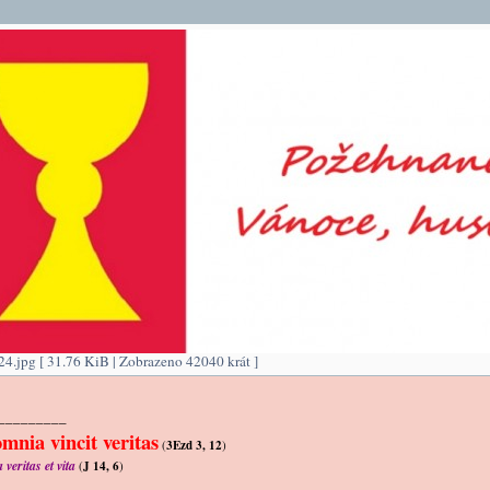
4.jpg [ 31.76 KiB | Zobrazeno 42040 krát ]
_________
mnia vincit veritas
(
3Ezd 3, 12
)
veritas et vita
(
J 14, 6
)