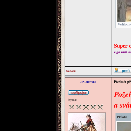
Velikono
________
Super o
Ego sum via 
Nahoru
Předmět př
Jiří Motyčka
Požeh
hejtman
a svá
Příloha: