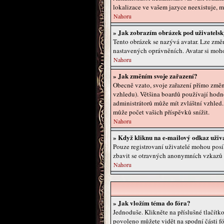
lokalizace ve vašem jazyce neexistuje, m
Nahoru
» Jak zobrazím obrázek pod uživatel
Tento obrázek se nazývá avatar. Lze změn
nastavených oprávněních. Avatar si moho
Nahoru
» Jak změním svoje zařazení?
Obecně vzato, svoje zařazení přímo změn
vzhledu). Většina boardů používají hodno
administrátorů může mít zvláštní vzhled
může počet vašich příspěvků snížit.
Nahoru
» Když kliknu na e-mailový odkaz uživa
Pouze registrovaní uživatelé mohou posí
zbavit se otravných anonymních vzkazů a 
Nahoru
» Jak vložím téma do fóra?
Jednoduše. Klikněte na příslušné tlačítk
povoleno můžete vidět na spodní části f