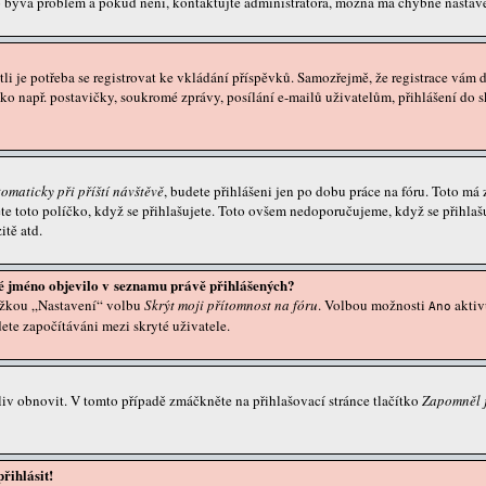
o bývá problém a pokud není, kontaktujte administrátora, možná má chybné nastave
stli je potřeba se registrovat ke vkládání příspěvků. Samozřejmě, že registrace vám
např. postavičky, soukromé zprávy, posílání e-mailů uživatelům, přihlášení do sku
tomaticky při příští návštěvě
, budete přihlášeni jen po dobu práce na fóru. Toto má
ěte toto políčko, když se přihlašujete. Toto ovšem nedoporučujeme, když se přihlašu
itě atd.
ké jméno objevilo v seznamu právě přihlášených?
ožkou „Nastavení“ volbu
Skrýt moji přítomnost na fóru
. Volbou možnosti
aktiv
Ano
dete započítáváni mezi skryté uživatele.
iv obnovit. V tomto případě zmáčkněte na přihlašovací stránce tlačítko
Zapomněl j
řihlásit!