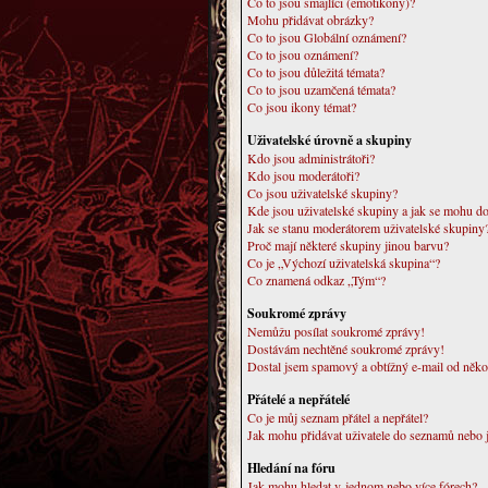
Co to jsou smajlíci (emotikony)?
Mohu přidávat obrázky?
Co to jsou Globální oznámení?
Co to jsou oznámení?
Co to jsou důležitá témata?
Co to jsou uzamčená témata?
Co jsou ikony témat?
Uživatelské úrovně a skupiny
Kdo jsou administrátoři?
Kdo jsou moderátoři?
Co jsou uživatelské skupiny?
Kde jsou uživatelské skupiny a jak se mohu do
Jak se stanu moderátorem uživatelské skupiny
Proč mají některé skupiny jinou barvu?
Co je „Výchozí uživatelská skupina“?
Co znamená odkaz „Tým“?
Soukromé zprávy
Nemůžu posílat soukromé zprávy!
Dostávám nechtěné soukromé zprávy!
Dostal jsem spamový a obtížný e-mail od něko
Přátelé a nepřátelé
Co je můj seznam přátel a nepřátel?
Jak mohu přidávat uživatele do seznamů nebo j
Hledání na fóru
Jak mohu hledat v jednom nebo více fórech?