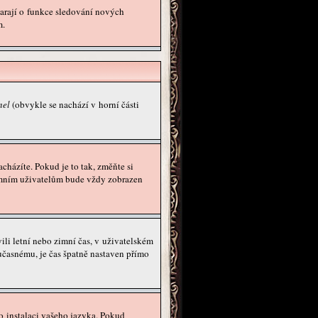
starají o funkce sledování nových
m.
nel
(obvykle se nachází v horní části
házíte. Pokud je to tak, změňte si
nymním uživatelům bude vždy zobrazen
vili letní nebo zimní čas, v uživatelském
časnému, je čas špatně nastaven přímo
o instalaci vašeho jazyka. Pokud