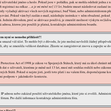
é uživatelské jméno a heslo. Pokud jsou v pořádku, pak se mohla odehrát jedna z n
i registraci na odkaz
…a je mi méně než 13 let
, budete muset následovat zaslané in
rdy vyžadují aktivaci všech nových registrací, buď Vámi, nebo administrátorem pře
 vyzváni. Pokud vám byl zaslán e-mail, následujte instrukce v něm obsažené, pokud js
ná. Jedním důvodem, proč se aktivace používá, je zmenšit možnost výskytu
nežádou
vá adresa, kterou jste použili je platná, kontaktujte administrátora boardu.
šem nyní se nemohu přihlásit?!
 smazal váš účet. To mohlo být z důvodu, že jste možná nevložili žádný příspěvek.
ěli, aby se zmenšila velikost databáze. Zkuste se zaregistrovat znovu a zapojte se do
rotection Act of 1998 je zákon ve Spojených Státech, který má za úkol chránit mlá
dat o uživateli, kterému je méně než 13 let, musí mít souhlas rodičů nebo zákonný
ených Států. Pokud si nejste jisti, jestli toto platí i na vašem fóru, doporučujeme
ni podporu v jakémkoliv kontextu.
 IP adresu nebo zakázal použití uživatelského jména, které jste si zvolili. Adminis
fórum. Pro další informace kontaktuje administrátora fóra.
es z fóra“?