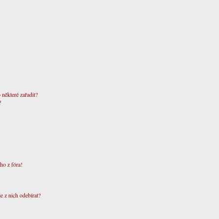
 některé zařadit?
?
ho z fóra!
e z nich odebírat?