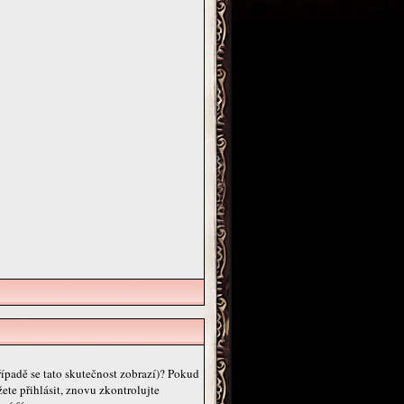
řípadě se tato skutečnost zobrazí)? Pokud
žete přihlásit, znovu zkontrolujte