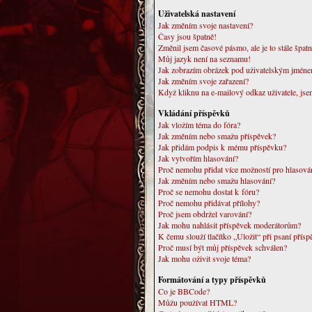
Uživatelská nastavení
Jak změním svoje nastavení?
Časy jsou špatně!
Změnil jsem časové pásmo, ale je to stále špatn
Můj jazyk není na seznamu!
Jak zobrazím obrázek pod uživatelským jmén
Jak změním svoje zařazení?
Když kliknu na e-mailový odkaz uživatele, jse
Vkládání příspěvků
Jak vložím téma do fóra?
Jak změním nebo smažu příspěvek?
Jak přidám podpis k mému příspěvku?
Jak vytvořím hlasování?
Proč nemohu přidat více možností pro hlasová
Jak změním nebo smažu hlasování?
Proč se nemohu dostat k fóru?
Proč nemohu přidávat přílohy?
Proč jsem obdržel varování?
Jak mohu nahlásit příspěvek moderátorům?
K čemu slouží tlačítko „Uložit“ při psaní přís
Proč musí být můj příspěvek schválen?
Jak mohu oživit svoje téma?
Formátování a typy příspěvků
Co je BBCode?
Můžu používat HTML?