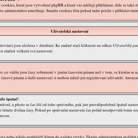
 cookies, které jsou vytvořené phpBB a které vás udržují přihlášené, dále se také 
 to administrátor umožňuje. Smažte cookies fóra pokud máte potíže s přihlašování
Uživatelská nastavení
trováni) jsou uložena v databázi. Ke změně stačí kliknout na odkaz
Uživatelský pa
si změnit veškerá svá nastavení.
, co vidíte jsou časy zobrazené v jiném časovém pásmu než v tom, ve kterém se nac
, časové pásma a další nastavení si mohou měnit jen registrovaní uživatelé. Ano
ále špatně!
 správně, a přesto se čas liší od toho správného, pak jste pravděpodobně špatně nasta
i těmito dvěma časy. Pokud po správném nastavení čas pořád neodpovídá tomu sou
raven.
zaci nebo nikdo nepřeložil fórum do vašeho jazyka. Zkuste administrátora požádat 