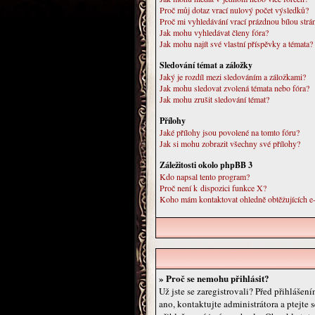
Proč můj dotaz vrací nulový počet výsledků?
Proč mi vyhledávání vrací prázdnou bílou strá
Jak mohu vyhledávat členy fóra?
Jak mohu najít své vlastní příspěvky a témata?
Sledování témat a záložky
Jaký je rozdíl mezi sledováním a záložkami?
Jak mohu sledovat zvolená témata nebo fóra?
Jak mohu zrušit sledování témat?
Přílohy
Jaké přílohy jsou povolené na tomto fóru?
Jak si mohu zobrazit všechny své přílohy?
Záležitosti okolo phpBB 3
Kdo napsal tento program?
Proč není k dispozici funkce X?
Koho mám kontaktovat ohledně obtěžujících e-m
» Proč se nemohu přihlásit?
Už jste se zaregistrovali? Před přihlášen
ano, kontaktujte administrátora a ptejte s