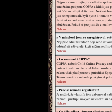
Nejprve zkontrolujte, že zadáváte správn
umožněna podpora COPPA a klikli jste př
váš účet musí být aktivován. Některé boa
jste se registrovali, byli byste k tomuto
že vámi zadaná e-mailová adresa je plat
obtěžovat. Pokud si jste jisti, že e-mailo
Nahoru
» V minulosti jsem se zaregistroval, ov
Nejspíše administrátor z nějakého důvodu
odstraňují uživatelé, kteří ničím nepřisp
Nahoru
» Co znamená COPPA?
COPPA, neboli Child Online Privacy and P
potencionální možnost ukládání osobních 
zákon však platí pouze v jurisdikci Spoj
Teams nemůže a nebude poskytovat práv
Nahoru
» Proč se nemohu registrovat?
Je možné, že vlastník fóra zabanoval vaši
zabranil přístupu nových návštěvníků na 
Nahoru
» Co dělá odkaz „Smazat všechny cooki