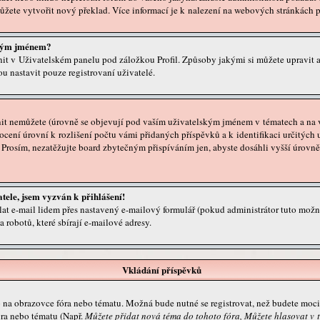
ůžete vytvořit nový překlad. Více informací je k nalezení na webových stránkách 
ským jménem?
it v Uživatelském panelu pod záložkou Profil. Způsoby jakými si můžete upravit av
u nastavit pouze registrovaní uživatelé.
it nemůžete (úrovně se objevují pod vaším uživatelským jménem v tématech a na v
cení úrovní k rozlišení počtu vámi přidaných příspěvků a k identifikaci určitých 
. Prosím, nezatěžujte board zbytečným přispíváním jen, abyste dosáhli vyšší úrovn
tele, jsem vyzván k přihlášení!
lat e-mail lidem přes nastavený e-mailový formulář (pokud administrátor tuto možn
robotů, které sbírají e-mailové adresy.
Vkládání příspěvků
o na obrazovce fóra nebo tématu. Možná bude nutné se registrovat, než budete moci 
óra nebo tématu (Např.
Můžete přidat nová téma do tohoto fóra, Můžete hlasovat v t