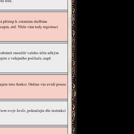
ní fóra.
 dá přístup k ostatním službám
pin, atd. Vřele vám tedy registraci
 zabránit zneužití vašeho účtu někým
jete z veřejného počítače, např.
ujete tuto funkci. Online vás uvidí pouze
sem svoje heslo
, pokračujte dle instrukcí