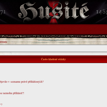
 témata
Často kladené otázky
objevilo v seznamu právě přihlášených?
 se nemohu přihlásit?!
“?