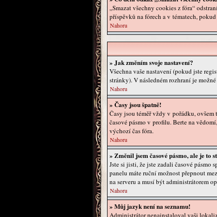
„Smazat všechny cookies z fóra“ odstraní
příspěvků na fórech a v tématech, pokud
Nahoru
» Jak změním svoje nastavení?
Všechna vaše nastavení (pokud jste regis
stránky). V následném rozhraní je možné 
Nahoru
» Časy jsou špatně!
Časy jsou téměř vždy v pořádku, ovšem to
časové pásmo v profilu. Berte na vědomí
výchozí čas fóra.
Nahoru
» Změnil jsem časové pásmo, ale je to st
Jste si jisti, že jste zadali časové pásmo
panelu máte ruční možnost přepnout mez
na serveru a musí být administrátorem op
Nahoru
» Můj jazyk není na seznamu!
Administrátor nenainstaloval vaši lokali