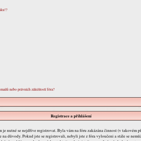
nku!?
ailů nebo právních záležitostí fóra?
Registrace a přihlášení
ím je nutné se nejdříve registrovat. Byla vám na fóru zakázána činnost (v takovém p
e na důvody. Pokud jste se registrovali, nebyli jste z fóra vyloučeni a stále se nemů