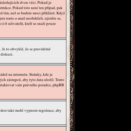
ásledujících dvou věcí. Pokud je
strukce. Pokud toto není ten případ, pak
d tím, než se budete moci přihlásit. Když
te tento e-mail neobdrželi, ujistěte se,
cích
uživatelů, kteří se snaží pouze
 Je to obvyklé, že se pravidelně
 diskuzí.
dež na internetu. Stránky, kde je
ch zástupců, aby tyto data uložil. Tento
 kontaktovat vaše právního poradce, phpBB
trátor také mohl vypnout registrace, aby