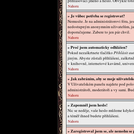
přihlašovací jméno a heslo. Obvykle tot
Nahoru
» Je vůbec potřeba se registrovat?
Nemusíte. Je na administrátorovi fóra, je
nedostupným anonymním uživatelům, jako 
doporučujeme. Zabere to jen pár chvil.
Nahoru
» Proč jsem automaticky odhlášen?
Pokud nezaškrtnete tlačítko
Přihlásit au
jiným. Abyste zůstali přihlášeni, zaškrtn
v knihovně, internetové kavárně, univerz
Nahoru
» Jak zabráním, aby se moje uživatels
V Uživatelském panelu najdete pod pol
administrátoři, moderátoři a vy sami. Bu
Nahoru
» Zapomněl jsem heslo!
Nic se neděje, vaše heslo můžeme kdykol
a téměř ihned budete přihlášeni.
Nahoru
» Zaregistroval jsem se, ale nemohu se p