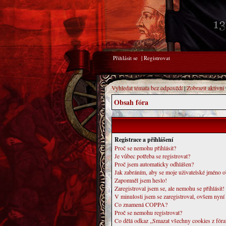
Přihlásit se
|
Registrovat
Vyhledat témata bez odpovědí
|
Zobrazit aktivní
Obsah fóra
Registrace a přihlášení
Proč se nemohu přihlásit?
Je vůbec potřeba se registrovat?
Proč jsem automaticky odhlášen?
Jak zabráním, aby se moje uživatelské jméno 
Zapomněl jsem heslo!
Zaregistroval jsem se, ale nemohu se přihlásit!
V minulosti jsem se zaregistroval, ovšem nyní
Co znamená COPPA?
Proč se nemohu registrovat?
Co dělá odkaz „Smazat všechny cookies z fóra