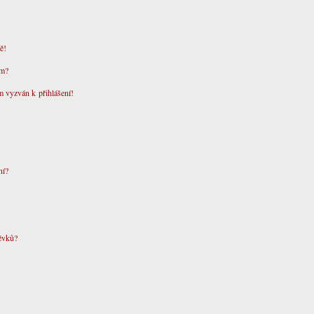
ě!
em?
m vyzván k přihlášení!
ní?
pěvků?